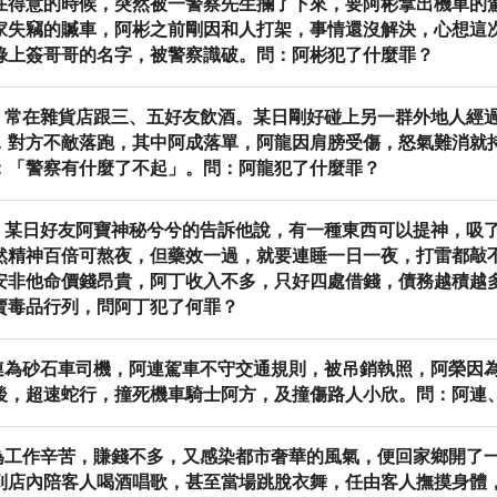
在得意的時候，突然被一警察先生攔了下來，要阿彬拿出機車的
家失竊的贓車，阿彬之前剛因和人打架，事情還沒解決，心想這
錄上簽哥哥的名字，被警察識破。問：阿彬犯了什麼罪？
，常在雜貨店跟三、五好友飲酒。某日剛好碰上另一群外地人經
，對方不敵落跑，其中阿成落單，阿龍因肩膀受傷，怒氣難消就
：「警察有什麼了不起」。問：阿龍犯了什麼罪？
，某日好友阿寶神秘兮兮的告訴他說，有一種東西可以提神，吸
然精神百倍可熬夜，但藥效一過，就要連睡一日一夜，打雷都敲
安非他命價錢昂貴，阿丁收入不多，只好四處借錢，債務越積越
賣毒品行列，問阿丁犯了何罪？
連為砂石車司機，阿連駕車不守交通規則，被吊銷執照，阿榮因
後，超速蛇行，撞死機車騎士阿方，及撞傷路人小欣。問：阿連
為工作辛苦，賺錢不多，又感染都市奢華的風氣，便回家鄉開了一
到店內陪客人喝酒唱歌，甚至當場跳脫衣舞，任由客人撫摸身體