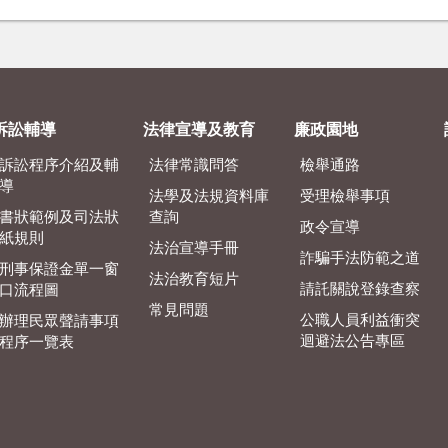
訴訟輔導
法律宣導及教育
廉政園地
訴訟程序介紹及輔
法律常識問答
檢舉通路
導
法學及法規資料庫
受理檢舉事項
書狀範例及司法狀
查詢
政令宣導
紙規則
法治宣導手冊
詐騙手法防範之道
刑事保證金單一窗
法治教育短片
請託關說登錄查察
口流程圖
常見問題
公職人員利益衝突
辦理民眾聲請事項
迴避法公告專區
程序一覽表