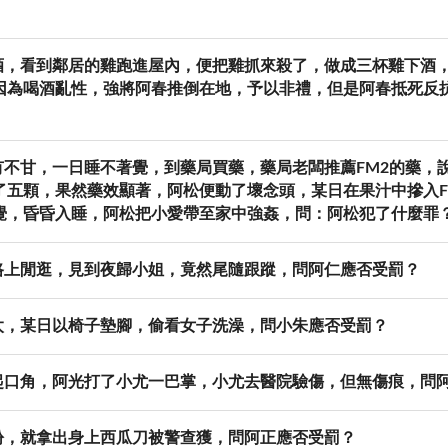
酒，看到鄰居的雞跑進屋內，便把雞抓來殺了，做成三杯雞下酒
因為喝酒亂性，強將阿春推倒在地，予以非禮，但是阿春抵死反
有不甘，一日睡不著覺，到藥局買藥，藥局老闆推薦FM2的藥，
了五顆，果然藥效顯著，阿松便動了壞念頭，某日在果汁中摻入F
覺，昏昏入睡，阿松把小愛帶至家中強姦，問：阿松犯了什麼罪
路上閒逛，見到夜歸小姐，竟然尾隨跟蹤，問阿仁應否受罰？
太，某日以椅子墊腳，偷看女子洗澡，問小朱應否受罰？
起口角，阿光打了小尤一巴掌，小尤去醫院驗傷，但無傷痕，問
紛，就拿出身上西瓜刀被警查獲，問阿正應否受罰？