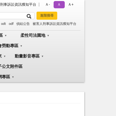
刑事訴訟資訊獲知平台
Ａ-
Ａ
Ａ+
odt
odf
偵結公告
被害人刑事訴訟資訊獲知平台
區
柔性司法園地
會勞動專區
來
動畫影音專區
子公文附件區
網專區