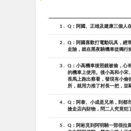
1
Q：阿國、正雄及建康三個人
2
Q：阿國喜歡打電動玩具，經
走險，就在黑夜騎機車從獨行
3
Q：小高機車後照鏡被偷，心
的機車上使用。後小高和小宋
長馬上跑出察看，發現有小偷
所，就用力推了村長一把，並
4
Q：阿泰、小成是兄弟，到都
搶走店內財物，問二人究竟犯
5
Q：阿彬見到阿明騎一部很拉