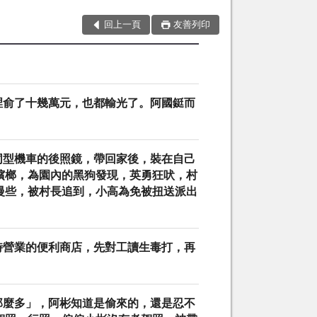
回上一頁
友善列印
裡俞了十幾萬元，也都輸光了。阿國鋌而
同型機車的後照鏡，帶回家後，裝在自己
檳榔，為園內的黑狗發現，英勇狂吠，村
慢些，被村長追到，小高為免被扭送派出
時營業的便利商店，先對工讀生毒打，再
那麼多」，阿彬知道是偷來的，還是忍不