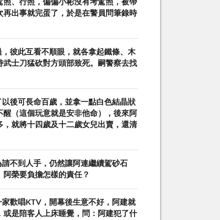
駕照、行照，偏偏小彬沒有考駕照，被帶
次再出事就完蛋了，於是在警員問筆錄時
過，彼此互看不順眼，就各拿起鐵條、木
持武士刀猛砍對方頭部致死。嗣警察去找
了以後可長命百歲，並拿一點白色結晶狀
不醒（這個玩意就是安非他命），後來阿
多，就將十四歲及十二歲女兒出賣，還清
為請不到人手，仍然讓阿連繼續駕砂石
、阿榮要負擔怎樣的責任？
家歡唱KTV，開幕後生意不好，阿建就
，或是陪客人上床睡覺，問：阿建犯了什