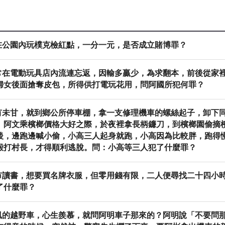
在公園內玩樸克檢紅點，一分一元，是否成立賭博罪？
常在電動玩具店內流連忘返，因輸多贏少，為求翻本，前後從家
婦女後面搶奪皮包，所得供打電玩花用，問阿國所犯何罪？
有未甘，就到鄉公所停車棚，拿一支修理機車的螺絲起子，卸下
、阿文乘檳榔價格大好之際，於夜裡拿長柄鐮刀，到檳榔園偷摘
後，邊跑邊喊小偷，小高三人起身就跑，小高因為比較胖，跑得
毆打村長，才得順利逃脫。問：小高等三人犯了什麼罪？
市讀書，想要買名牌衣服，但零用錢有限，二人便尋找二十四小
了什麼罪？
風的越野車，心生羨慕，就問阿明車子那來的？阿明說「不要問