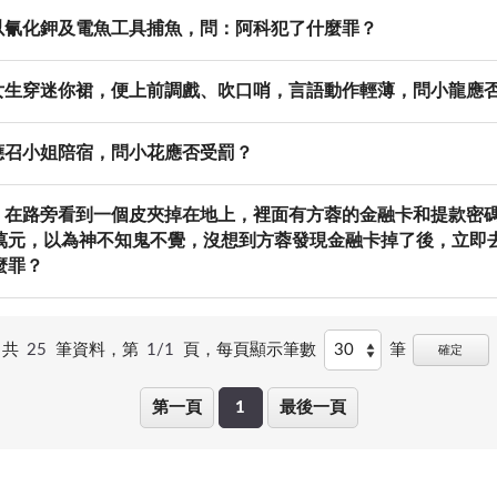
以氰化鉀及電魚工具捕魚，問：阿科犯了什麼罪？
女生穿迷你裙，便上前調戲、吹口哨，言語動作輕薄，問小龍應
應召小姐陪宿，問小花應否受罰？
，在路旁看到一個皮夾掉在地上，裡面有方蓉的金融卡和提款密
萬元，以為神不知鬼不覺，沒想到方蓉發現金融卡掉了後，立即
麼罪？
共
25
筆資料，第
1/1
頁，
每頁顯示筆數
筆
確定
第一頁
1
最後一頁