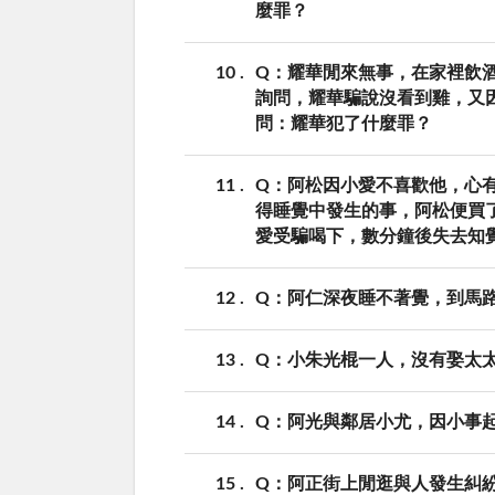
麼罪？
10
Q：耀華閒來無事，在家裡飲
詢問，耀華騙說沒看到雞，又
問：耀華犯了什麼罪？
11
Q：阿松因小愛不喜歡他，心
得睡覺中發生的事，阿松便買
愛受騙喝下，數分鐘後失去知
12
Q：阿仁深夜睡不著覺，到馬
13
Q：小朱光棍一人，沒有娶太
14
Q：阿光與鄰居小尤，因小事
15
Q：阿正街上閒逛與人發生糾