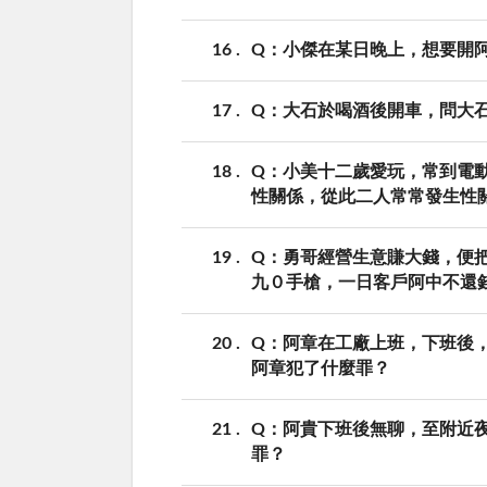
16
Q：小傑在某日晚上，想要開
17
Q：大石於喝酒後開車，問大
18
Q：小美十二歲愛玩，常到電
性關係，從此二人常常發生性
19
Q：勇哥經營生意賺大錢，便
九０手槍，一日客戶阿中不還
20
Q：阿章在工廠上班，下班後
阿章犯了什麼罪？
21
Q：阿貴下班後無聊，至附近
罪？