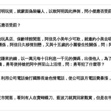
阿明玩笑，就蒙面偽裝嚇人，以致阿明因此摔倒，問小傑應否受
石應否受罰？
動玩具店、保齡球館閒逛，阿信見小美年少可欺，就邀約小美去唱
關係，阿信日久移情別戀，又與十五歲的小麗發生性關係，問：
把賺來的錢，以一萬元每十日利息一千元的價碼，出借他人，為
錢，勇哥便持槍把阿中押至山上活埋，問：勇哥犯了什麼罪？
，利用公司電話偷打國際長途色情電話，使公司該月電話費暴漲
夜市閒逛，看到有人在賣蝴蝶刀、藍波刀就買回家觀賞，但是在