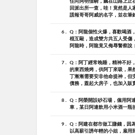
住向阿明借騎，飆在山路上正
回派出所一查，哇！竟然是人
謊報哥哥阿威的名字，並在筆
6
Q：阿龍個性火爆，喜歡喝酒
棍互毆，造成雙方共五人受傷
阿龍時，阿龍竟又侮辱警察說
7
Q：阿丁經常晚睡，精神不好
的東西燒烤，供阿丁來吸，果
丁漸漸需要安非他命提神，但
債務，蓋起大房子，也加入販
8
Q：阿榮開設砂石場，僱用阿
車，某日阿連飲用小米酒一瓶
9
Q：阿建在都市做工賺錢，因
以高薪引誘年輕的小姐，雇用