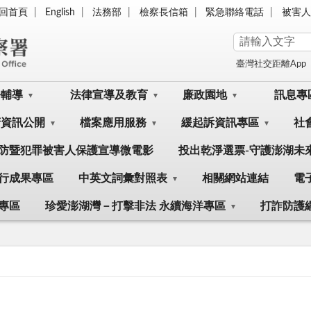
回首頁
English
法務部
檢察長信箱
緊急聯絡電話
被害人
臺灣社交距離App
訟輔導
法律宣導及教育
廉政園地
訊息專
府資訊公開
檔案應用服務
緩起訴資訊專區
社
防暨犯罪被害人保護宣導微電影
投出乾淨選票-守護澎湖未
行成果專區
中英文詞彙對照表
相關網站連結
電
專區
珍愛澎湖灣－打擊非法 永續海洋專區
打詐防護