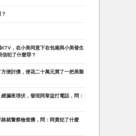
罰？
KTV，在小美同意下在包廂與小美發生
阿信犯了什麼罪？
了方便討債，便花二十萬元買了一把美製
，經漏夜埋伏，發現阿章盜打電話，問：
半路就警察檢查獲，問：阿貴犯了什麼