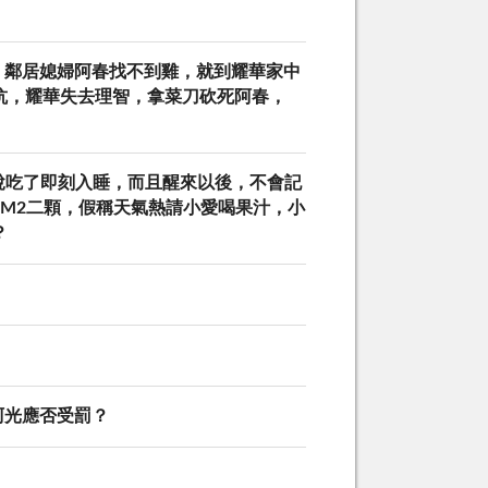
，鄰居媳婦阿春找不到雞，就到耀華家中
抗，耀華失去理智，拿菜刀砍死阿春，
說吃了即刻入睡，而且醒來以後，不會記
M2二顆，假稱天氣熱請小愛喝果汁，小
？
阿光應否受罰？