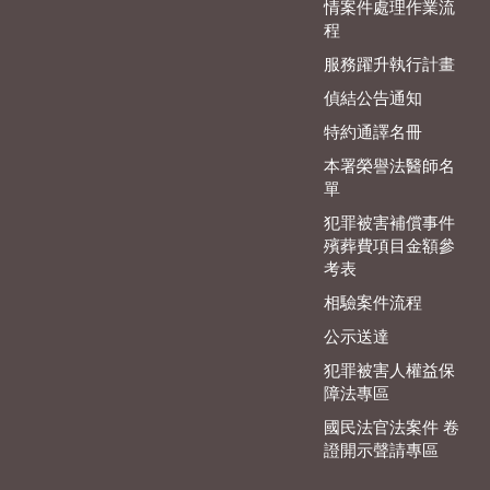
情案件處理作業流
程
服務躍升執行計畫
偵結公告通知
特約通譯名冊
本署榮譽法醫師名
單
犯罪被害補償事件
殯葬費項目金額參
考表
相驗案件流程
公示送達
犯罪被害人權益保
障法專區
國民法官法案件 卷
證開示聲請專區