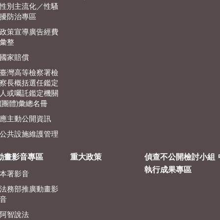
性別主流化／性騷
擾防治專區
政策宣導廣告經費
彙整
國家賠償
臺灣高等檢察署檢
察長概括選任鑑定
人或囑託鑑定機關
(團體)彙總名冊
應主動公開資訊
公共設施維護管理
動畫影音專區
重大政策
偵查不公開檢討小組
執行成果專區
本署影音
法務部推廣動畫影
音
阿智說法