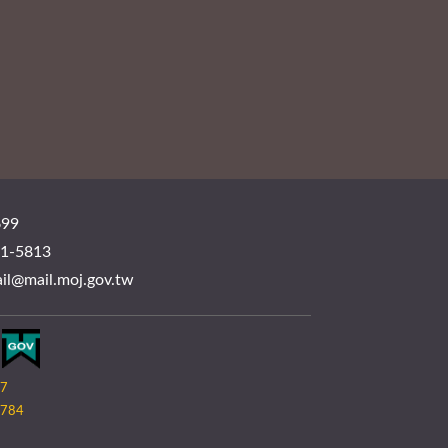
99
-5813
mail.moj.gov.tw
07
784