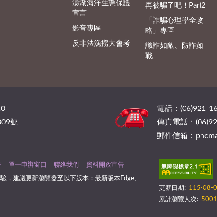
澎湖海洋生態保護
再被騙了吧！Part2
宣言
「詐騙心理學全攻
影音專區
略」專區
反非法漁撈大會考
識詐如敵、防詐如
戰
0
電話：(06)921-16
09號
傳真電話：(06)921
郵件信箱：phcmail@
告
單一申辦窗口
聯絡我們
資料開放宣告
驗，建議更新瀏覽器至以下版本：最新版本Edge、
更新日期:
115-08-
累計瀏覽人次:
5001