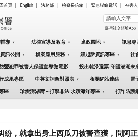
回首頁
English
法務部
檢察長信箱
緊急聯絡電話
被害人
臺灣社交距離App
訟輔導
法律宣導及教育
廉政園地
訊息專
府資訊公開
檔案應用服務
緩起訴資訊專區
社
防暨犯罪被害人保護宣導微電影
投出乾淨選票-守護澎湖未
行成果專區
中英文詞彙對照表
相關網站連結
電
專區
珍愛澎湖灣－打擊非法 永續海洋專區
打詐防護
糾紛，就拿出身上西瓜刀被警查獲，問阿正