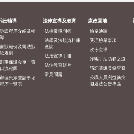
訴訟輔導
法律宣導及教育
廉政園地
訴訟程序介紹及輔
法律常識問答
檢舉通路
導
法學及法規資料庫
受理檢舉事項
書狀範例及司法狀
查詢
政令宣導
紙規則
法治宣導手冊
詐騙手法防範之道
刑事保證金單一窗
法治教育短片
請託關說登錄查察
口流程圖
常見問題
公職人員利益衝突
辦理民眾聲請事項
迴避法公告專區
程序一覽表