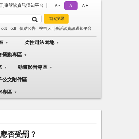
刑事訴訟資訊獲知平台
Ａ-
Ａ
Ａ+
odt
odf
偵結公告
被害人刑事訴訟資訊獲知平台
區
柔性司法園地
會勞動專區
來
動畫影音專區
子公文附件區
網專區
應否受罰？