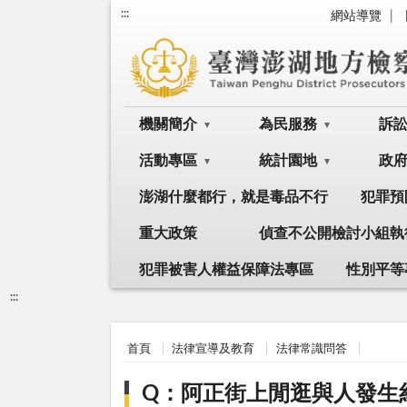
:::
網站導覽
機關簡介
為民服務
訴
活動專區
統計園地
政
澎湖什麼都行，就是毒品不行
犯罪預
重大政策
偵查不公開檢討小組執
犯罪被害人權益保障法專區
性別平等
:::
首頁
法律宣導及教育
法律常識問答
Q：阿正街上閒逛與人發生