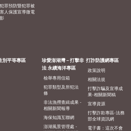
犯罪預防暨犯罪被
害人保護宣導微電
影
性別平等專區
珍愛澎湖灣－打擊非
打詐防護網專區
法 永續海洋專區
政策說明
檢舉專用信箱
相關法規
犯罪類型及所犯法
打擊詐騙及宣導成
條
果-相關新聞稿
非法漁撈查緝成果 -
宣導資源
相關新聞報導
打擊詐欺專區-法務
海保知識互聯網
部全球資訊網
澎湖風景管理處 -
電子書：這次不會