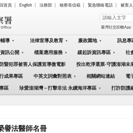
回首頁
English
法務部
檢察長信箱
緊急聯絡電話
被害人
臺灣社交距離App
訟輔導
法律宣導及教育
廉政園地
訊息專
府資訊公開
檔案應用服務
緩起訴資訊專區
社
防暨犯罪被害人保護宣導微電影
投出乾淨選票-守護澎湖未
行成果專區
中英文詞彙對照表
相關網站連結
電
專區
珍愛澎湖灣－打擊非法 永續海洋專區
打詐防護
年榮譽法醫師名冊