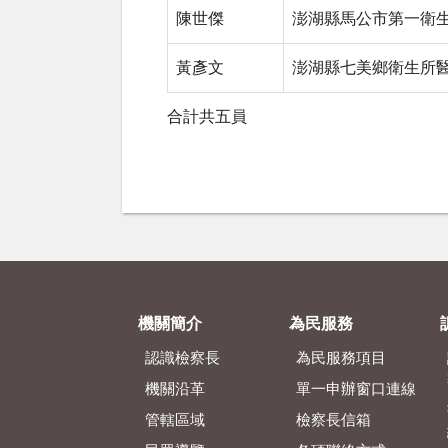
陳世傑
澎湖縣馬公市第一衛
黃彥文
澎湖縣七美鄉衛生所
合計共五員
機關簡介
為民服務
認識檢察長
為民服務項目
機關沿革
單一申辦窗口連線
管轄區域
檢察長信箱