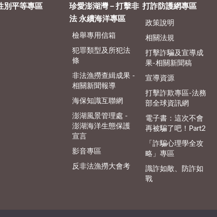
性別平等專區
珍愛澎湖灣－打擊非
打詐防護網專區
法 永續海洋專區
政策說明
檢舉專用信箱
相關法規
犯罪類型及所犯法
打擊詐騙及宣導成
條
果-相關新聞稿
非法漁撈查緝成果 -
宣導資源
相關新聞報導
打擊詐欺專區-法務
海保知識互聯網
部全球資訊網
澎湖風景管理處 -
電子書：這次不會
澎湖海洋生態保護
再被騙了吧！Part2
宣言
「詐騙心理學全攻
影音專區
略」專區
反非法漁撈大會考
識詐如敵、防詐如
戰