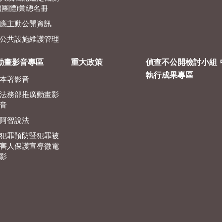
(團體)彙總名冊
應主動公開資訊
公共設施維護管理
動畫影音專區
重大政策
偵查不公開檢討小組
執行成果專區
本署影音
法務部推廣動畫影
音
阿智說法
犯罪預防暨犯罪被
害人保護宣導微電
影