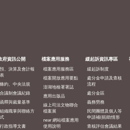
政府資訊公開
檔案應用服務
緩起訴資訊專區
預、決算及會計報
檔案應用服務區
緩起訴制度
表
檔案開放應用要點
處分金申請及查核
條約、中央法規
流程
澎湖地檢署署誌
合議制會議紀錄
處分金區
應用出版品
函釋與裁量基準
義務勞務
線上司法文物聯合
組織職掌與聯絡方
檔案展
民間團體及個人等
式
申請補(捐)助情形
near 網站檔案應用
行政指導文書
使用說明
查核評估會議結果