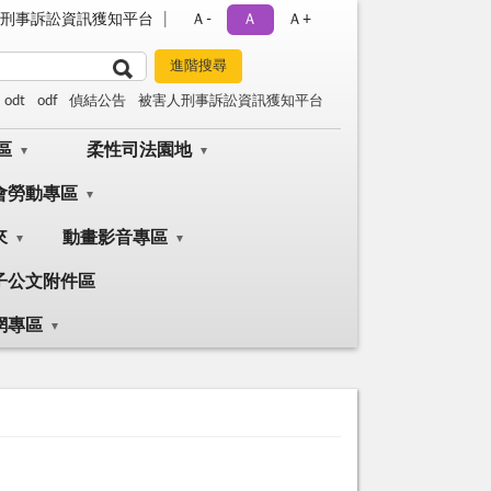
刑事訴訟資訊獲知平台
Ａ-
Ａ
Ａ+
odt
odf
偵結公告
被害人刑事訴訟資訊獲知平台
區
柔性司法園地
會勞動專區
來
動畫影音專區
子公文附件區
網專區