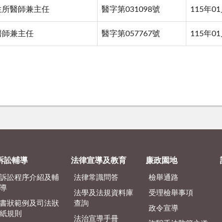
生所醫師兼主任
醫字第031098號
115年0
醫師兼主任
醫字第057767號
115年0
訴訟輔導
法律宣導及教育
廉政園地
訴訟程序介紹及輔
法律常識問答
檢舉通路
導
法學及法規資料庫
受理檢舉事項
書狀範例及司法狀
查詢
政令宣導
紙規則
法治宣導手冊