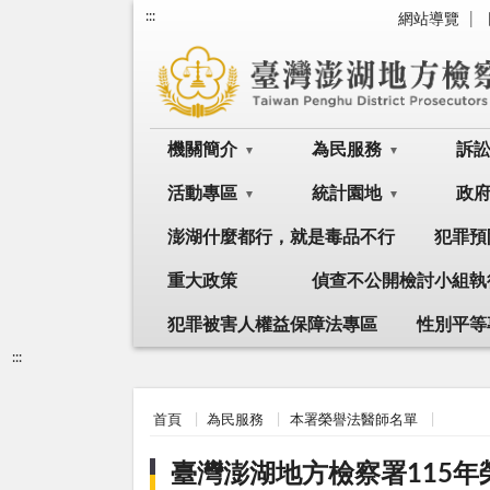
:::
網站導覽
機關簡介
為民服務
訴
活動專區
統計園地
政
澎湖什麼都行，就是毒品不行
犯罪預
重大政策
偵查不公開檢討小組執
犯罪被害人權益保障法專區
性別平等
:::
首頁
為民服務
本署榮譽法醫師名單
臺灣澎湖地方檢察署115