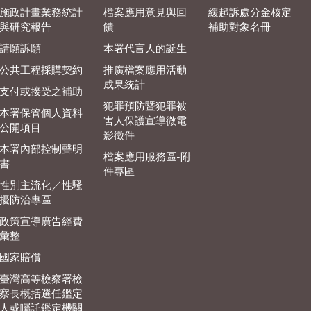
施政計畫業務統計
檔案應用意見與回
緩起訴處分金核定
與研究報告
饋
補助對象名冊
請願訴願
本署代言人的誕生
公共工程採購契約
推廣檔案應用活動
成果統計
支付或接受之補助
犯罪預防暨犯罪被
本署保管個人資料
害人保護宣導微電
公開項目
影徵件
本署內部控制聲明
檔案應用服務區-附
書
件專區
性別主流化／性騷
擾防治專區
政策宣導廣告經費
彙整
國家賠償
臺灣高等檢察署檢
察長概括選任鑑定
人或囑託鑑定機關