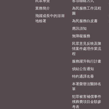
民眾導覽
各項聯絡方式
業務簡介
為民服務工作流程
圖
飛躍成長中的澎湖
地檢署
為民服務白皮書
應訊須知
無障礙服務
民眾意見反映及陳
情案件處理作業流
程
服務躍升執行計畫
偵結公告通知
特約通譯名冊
本署榮譽法醫師名
單
犯罪被害補償事件
殯葬費項目金額參
考表