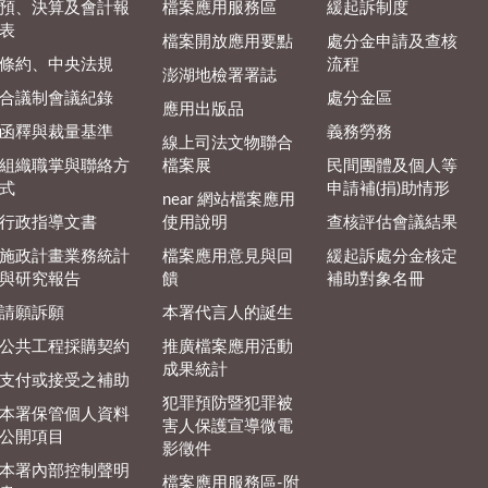
預、決算及會計報
檔案應用服務區
緩起訴制度
表
檔案開放應用要點
處分金申請及查核
條約、中央法規
流程
澎湖地檢署署誌
合議制會議紀錄
處分金區
應用出版品
函釋與裁量基準
義務勞務
線上司法文物聯合
組織職掌與聯絡方
檔案展
民間團體及個人等
式
申請補(捐)助情形
near 網站檔案應用
行政指導文書
使用說明
查核評估會議結果
施政計畫業務統計
檔案應用意見與回
緩起訴處分金核定
與研究報告
饋
補助對象名冊
請願訴願
本署代言人的誕生
公共工程採購契約
推廣檔案應用活動
成果統計
支付或接受之補助
犯罪預防暨犯罪被
本署保管個人資料
害人保護宣導微電
公開項目
影徵件
本署內部控制聲明
檔案應用服務區-附