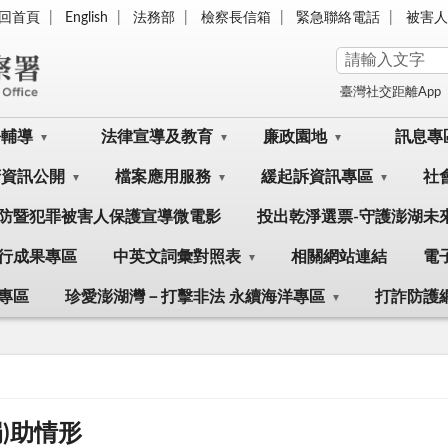
回首頁
English
法務部
檢察長信箱
緊急聯絡電話
被害人
臺灣社交距離App
訟輔導
法律宣導及教育
廉政園地
訊息專
府資訊公開
檔案應用服務
緩起訴資訊專區
社
防暨犯罪被害人保護宣導微電影
投出乾淨選票-守護澎湖未
行成果專區
中英文詞彙對照表
相關網站連結
電
專區
珍愛澎湖灣－打擊非法 永續海洋專區
打詐防護
)助情形