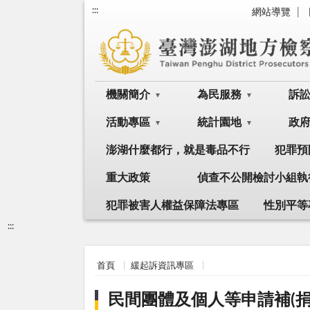
:::
網站導覽
機關簡介
為民服務
訴
活動專區
統計園地
政
澎湖什麼都行，就是毒品不行
犯罪預
重大政策
偵查不公開檢討小組執
犯罪被害人權益保障法專區
性別平等
:::
首頁
緩起訴資訊專區
民間團體及個人等申請補(捐