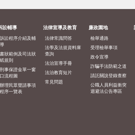
訴訟輔導
法律宣導及教育
廉政園地
訴訟程序介紹及輔
法律常識問答
檢舉通路
導
法學及法規資料庫
受理檢舉事項
書狀範例及司法狀
查詢
政令宣導
紙規則
法治宣導手冊
詐騙手法防範之道
刑事保證金單一窗
法治教育短片
請託關說登錄查察
口流程圖
常見問題
公職人員利益衝突
辦理民眾聲請事項
迴避法公告專區
程序一覽表