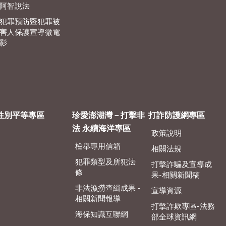
阿智說法
犯罪預防暨犯罪被
害人保護宣導微電
影
性別平等專區
珍愛澎湖灣－打擊非
打詐防護網專區
法 永續海洋專區
政策說明
檢舉專用信箱
相關法規
犯罪類型及所犯法
打擊詐騙及宣導成
條
果-相關新聞稿
非法漁撈查緝成果 -
宣導資源
相關新聞報導
打擊詐欺專區-法務
海保知識互聯網
部全球資訊網