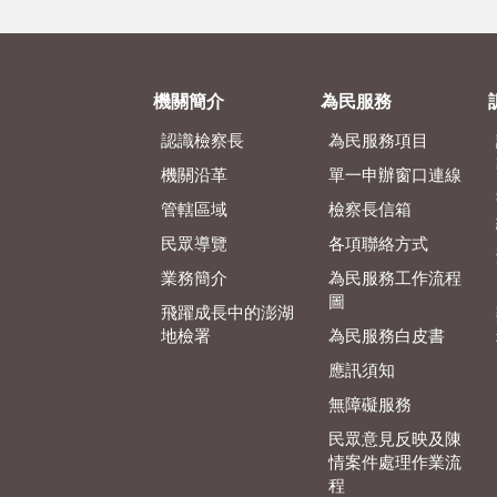
機關簡介
為民服務
認識檢察長
為民服務項目
機關沿革
單一申辦窗口連線
管轄區域
檢察長信箱
民眾導覽
各項聯絡方式
業務簡介
為民服務工作流程
圖
飛躍成長中的澎湖
地檢署
為民服務白皮書
應訊須知
無障礙服務
民眾意見反映及陳
情案件處理作業流
程