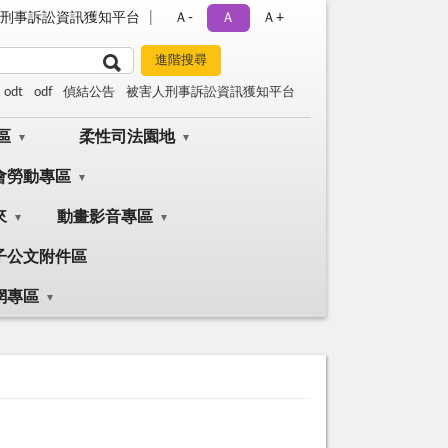
刑事訴訟資訊獲知平台
Ａ-
Ａ
Ａ+
odt
odf
偵結公告
被害人刑事訴訟資訊獲知平台
區
柔性司法園地
會勞動專區
來
動畫影音專區
子公文附件區
網專區