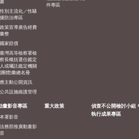
書
件專區
性別主流化／性騷
擾防治專區
政策宣導廣告經費
彙整
國家賠償
臺灣高等檢察署檢
察長概括選任鑑定
人或囑託鑑定機關
(團體)彙總名冊
應主動公開資訊
公共設施維護管理
動畫影音專區
重大政策
偵查不公開檢討小組
執行成果專區
本署影音
法務部推廣動畫影
音