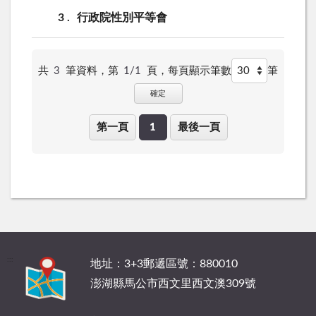
3
行政院性別平等會
共
3
筆資料，第
1/1
頁，
每頁顯示筆數
筆
確定
第一頁
1
最後一頁
:::
地址：3+3郵遞區號：880010
澎湖縣馬公市西文里西文澳309號