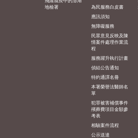
飛躍成長中的澎湖
地檢署
為民服務白皮書
應訊須知
無障礙服務
民眾意見反映及陳
情案件處理作業流
程
服務躍升執行計畫
偵結公告通知
特約通譯名冊
本署榮譽法醫師名
單
犯罪被害補償事件
殯葬費項目金額參
考表
相驗案件流程
公示送達