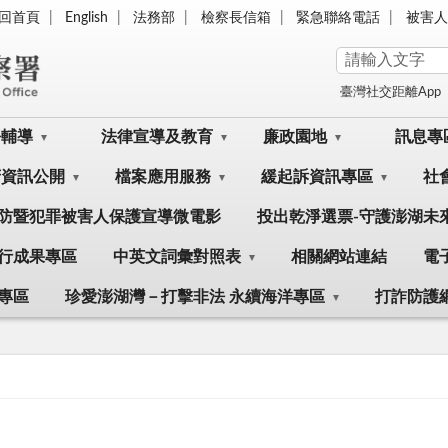
回首頁
English
法務部
檢察長信箱
緊急聯絡電話
被害人
臺灣社交距離App
訟輔導
法律宣導及教育
廉政園地
訊息專
府資訊公開
檔案應用服務
緩起訴資訊專區
社
防暨犯罪被害人保護宣導微電影
投出乾淨選票-守護澎湖未
行成果專區
中英文詞彙對照表
相關網站連結
電
專區
珍愛澎湖灣－打擊非法 永續海洋專區
打詐防護