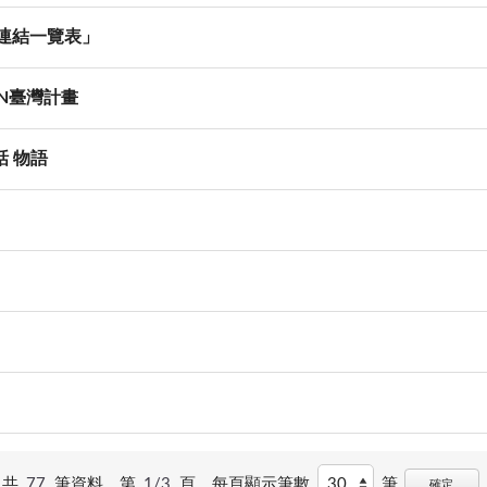
連結一覽表」
N臺灣計畫
話 物語
共
77
筆資料，第
1/3
頁，
每頁顯示筆數
筆
確定