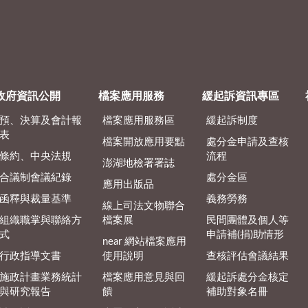
政府資訊公開
檔案應用服務
緩起訴資訊專區
預、決算及會計報
檔案應用服務區
緩起訴制度
表
檔案開放應用要點
處分金申請及查核
條約、中央法規
流程
澎湖地檢署署誌
合議制會議紀錄
處分金區
應用出版品
函釋與裁量基準
義務勞務
線上司法文物聯合
組織職掌與聯絡方
檔案展
民間團體及個人等
式
申請補(捐)助情形
near 網站檔案應用
行政指導文書
使用說明
查核評估會議結果
施政計畫業務統計
檔案應用意見與回
緩起訴處分金核定
與研究報告
饋
補助對象名冊