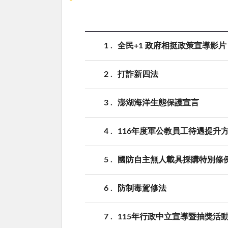
1
全民+1 政府相挺政策宣導影片
2
打詐新四法
3
澎湖海洋生態保護宣言
4
116年度軍公教員工待遇提升
5
國防自主無人載具採購特別條
6
防制毒駕修法
7
115年行政中立宣導暨抽獎活