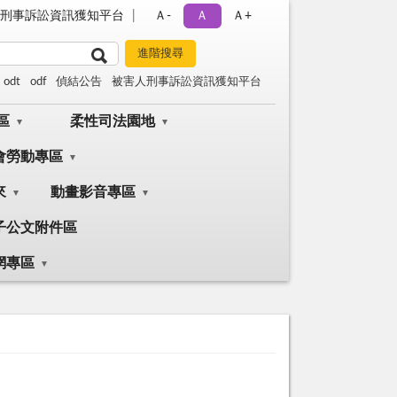
刑事訴訟資訊獲知平台
Ａ-
Ａ
Ａ+
odt
odf
偵結公告
被害人刑事訴訟資訊獲知平台
區
柔性司法園地
會勞動專區
來
動畫影音專區
子公文附件區
網專區