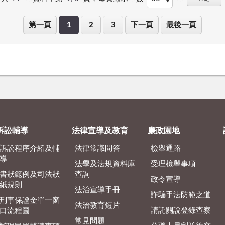
第一頁
1
2
3
下一頁
最後一頁
訴訟輔導
法律宣導及教育
廉政園地
訴訟程序介紹及輔
法律常識問答
檢舉通路
導
法學及法規資料庫
受理檢舉事項
書狀範例及司法狀
查詢
政令宣導
紙規則
法治宣導手冊
詐騙手法防範之道
刑事保證金單一窗
法治教育短片
請託關說登錄查察
口流程圖
常見問題