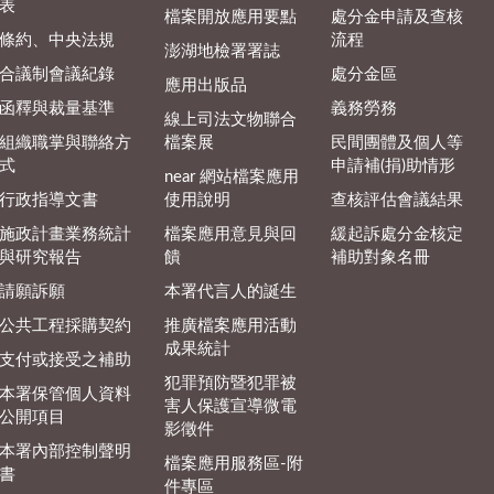
表
檔案開放應用要點
處分金申請及查核
條約、中央法規
流程
澎湖地檢署署誌
合議制會議紀錄
處分金區
應用出版品
函釋與裁量基準
義務勞務
線上司法文物聯合
組織職掌與聯絡方
檔案展
民間團體及個人等
式
申請補(捐)助情形
near 網站檔案應用
行政指導文書
使用說明
查核評估會議結果
施政計畫業務統計
檔案應用意見與回
緩起訴處分金核定
與研究報告
饋
補助對象名冊
請願訴願
本署代言人的誕生
公共工程採購契約
推廣檔案應用活動
成果統計
支付或接受之補助
犯罪預防暨犯罪被
本署保管個人資料
害人保護宣導微電
公開項目
影徵件
本署內部控制聲明
檔案應用服務區-附
書
件專區