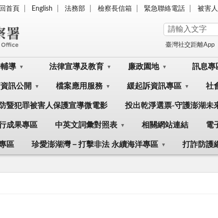
回首頁
English
法務部
檢察長信箱
緊急聯絡電話
被害人
臺灣社交距離App
訟輔導
法律宣導及教育
廉政園地
訊息專
府資訊公開
檔案應用服務
緩起訴資訊專區
社
防暨犯罪被害人保護宣導微電影
投出乾淨選票-守護澎湖未
行成果專區
中英文詞彙對照表
相關網站連結
電
專區
珍愛澎湖灣－打擊非法 永續海洋專區
打詐防護