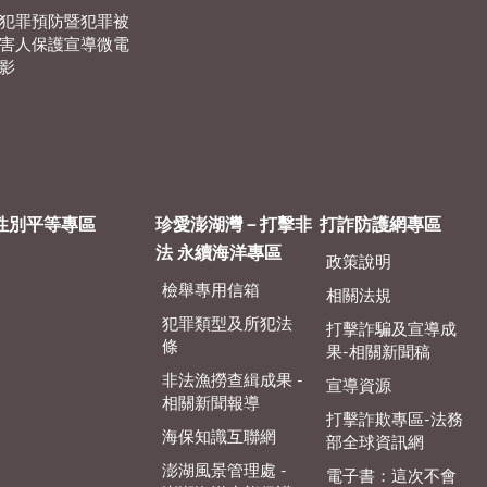
犯罪預防暨犯罪被
害人保護宣導微電
影
性別平等專區
珍愛澎湖灣－打擊非
打詐防護網專區
法 永續海洋專區
政策說明
檢舉專用信箱
相關法規
犯罪類型及所犯法
打擊詐騙及宣導成
條
果-相關新聞稿
非法漁撈查緝成果 -
宣導資源
相關新聞報導
打擊詐欺專區-法務
海保知識互聯網
部全球資訊網
澎湖風景管理處 -
電子書：這次不會