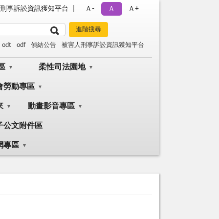
刑事訴訟資訊獲知平台
Ａ-
Ａ
Ａ+
odt
odf
偵結公告
被害人刑事訴訟資訊獲知平台
區
柔性司法園地
會勞動專區
來
動畫影音專區
子公文附件區
網專區