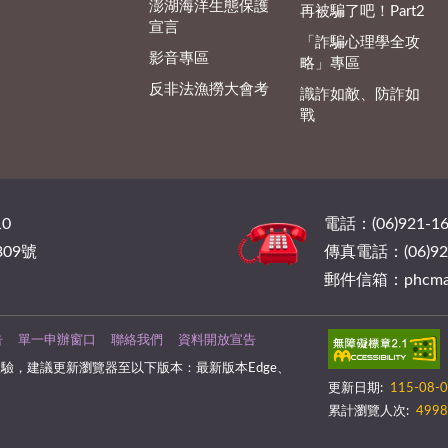
澎湖海洋生態保護
再被騙了吧！Part2
宣言
「詐騙心理學全攻
影音專區
略」專區
反非法漁撈大會考
識詐如敵、防詐如
戰
0
電話：(06)921-16
09號
傳真電話：(06)921
郵件信箱：phcmail@
告
單一申辦窗口
聯絡我們
資料開放宣告
驗，建議更新瀏覽器至以下版本：最新版本Edge、
更新日期:
115-08-
累計瀏覽人次:
4998