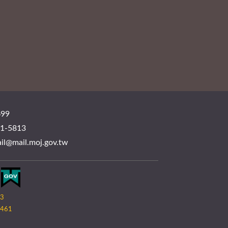
99
-5813
mail.moj.gov.tw
03
461