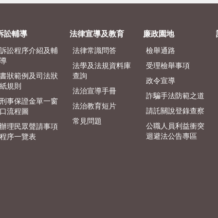
訴訟輔導
法律宣導及教育
廉政園地
訴訟程序介紹及輔
法律常識問答
檢舉通路
導
法學及法規資料庫
受理檢舉事項
書狀範例及司法狀
查詢
政令宣導
紙規則
法治宣導手冊
詐騙手法防範之道
刑事保證金單一窗
法治教育短片
請託關說登錄查察
口流程圖
常見問題
公職人員利益衝突
辦理民眾聲請事項
迴避法公告專區
程序一覽表