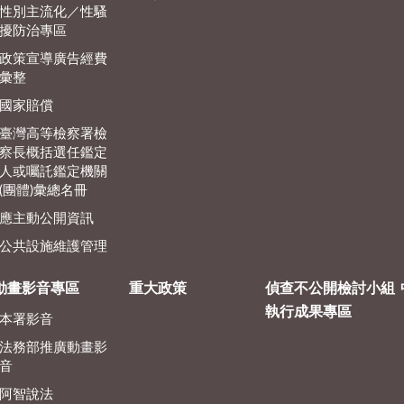
性別主流化／性騷
擾防治專區
政策宣導廣告經費
彙整
國家賠償
臺灣高等檢察署檢
察長概括選任鑑定
人或囑託鑑定機關
(團體)彙總名冊
應主動公開資訊
公共設施維護管理
動畫影音專區
重大政策
偵查不公開檢討小組
執行成果專區
本署影音
法務部推廣動畫影
音
阿智說法