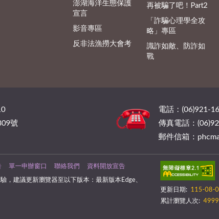
澎湖海洋生態保護
再被騙了吧！Part2
宣言
「詐騙心理學全攻
影音專區
略」專區
反非法漁撈大會考
識詐如敵、防詐如
戰
0
電話：(06)921-16
09號
傳真電話：(06)921
郵件信箱：phcmail@
告
單一申辦窗口
聯絡我們
資料開放宣告
驗，建議更新瀏覽器至以下版本：最新版本Edge、
更新日期:
115-08-
累計瀏覽人次:
4999