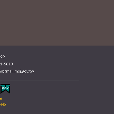
99
-5813
mail.moj.gov.tw
06
445