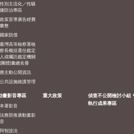
性別主流化／性騷
擾防治專區
政策宣導廣告經費
彙整
國家賠償
臺灣高等檢察署檢
察長概括選任鑑定
人或囑託鑑定機關
(團體)彙總名冊
應主動公開資訊
公共設施維護管理
動畫影音專區
重大政策
偵查不公開檢討小組
執行成果專區
本署影音
法務部推廣動畫影
音
阿智說法