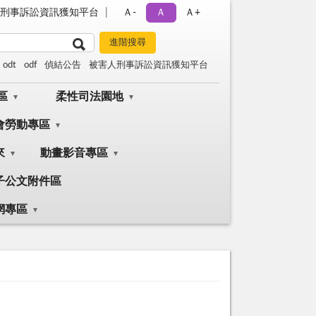
刑事訴訟資訊獲知平台
Ａ-
Ａ
Ａ+
odt
odf
偵結公告
被害人刑事訴訟資訊獲知平台
區
柔性司法園地
會勞動專區
來
動畫影音專區
子公文附件區
網專區