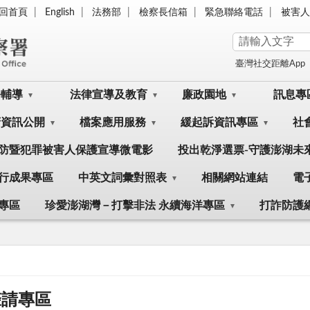
回首頁
English
法務部
檢察長信箱
緊急聯絡電話
被害人
臺灣社交距離App
訟輔導
法律宣導及教育
廉政園地
訊息專
府資訊公開
檔案應用服務
緩起訴資訊專區
社
防暨犯罪被害人保護宣導微電影
投出乾淨選票-守護澎湖未
行成果專區
中英文詞彙對照表
相關網站連結
電
專區
珍愛澎湖灣－打擊非法 永續海洋專區
打詐防護
聲請專區