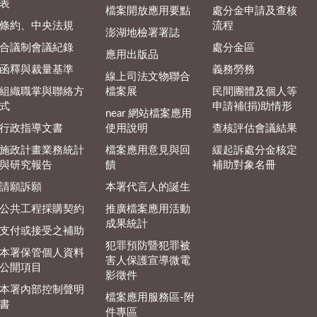
表
檔案開放應用要點
處分金申請及查核
條約、中央法規
流程
澎湖地檢署署誌
合議制會議紀錄
處分金區
應用出版品
函釋與裁量基準
義務勞務
線上司法文物聯合
組織職掌與聯絡方
檔案展
民間團體及個人等
式
申請補(捐)助情形
near 網站檔案應用
行政指導文書
使用說明
查核評估會議結果
施政計畫業務統計
檔案應用意見與回
緩起訴處分金核定
與研究報告
饋
補助對象名冊
請願訴願
本署代言人的誕生
公共工程採購契約
推廣檔案應用活動
成果統計
支付或接受之補助
犯罪預防暨犯罪被
本署保管個人資料
害人保護宣導微電
公開項目
影徵件
本署內部控制聲明
檔案應用服務區-附
書
件專區