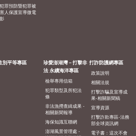
犯罪預防暨犯罪被
害人保護宣導微電
影
性別平等專區
珍愛澎湖灣－打擊非
打詐防護網專區
法 永續海洋專區
政策說明
檢舉專用信箱
相關法規
犯罪類型及所犯法
打擊詐騙及宣導成
條
果-相關新聞稿
非法漁撈查緝成果 -
宣導資源
相關新聞報導
打擊詐欺專區-法務
海保知識互聯網
部全球資訊網
澎湖風景管理處 -
電子書：這次不會