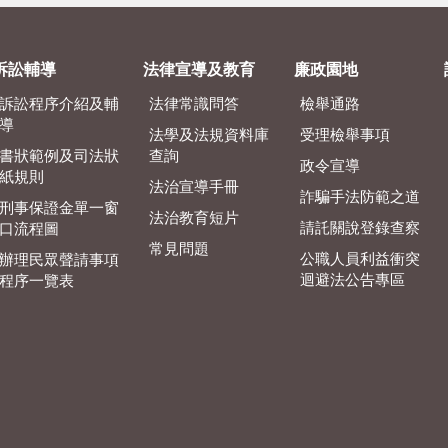
訴訟輔導
法律宣導及教育
廉政園地
訴訟程序介紹及輔
法律常識問答
檢舉通路
導
法學及法規資料庫
受理檢舉事項
書狀範例及司法狀
查詢
政令宣導
紙規則
法治宣導手冊
詐騙手法防範之道
刑事保證金單一窗
法治教育短片
請託關說登錄查察
口流程圖
常見問題
公職人員利益衝突
辦理民眾聲請事項
迴避法公告專區
程序一覽表