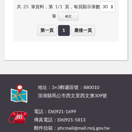
共
25
筆資料，第
1/1
頁，
每頁顯示筆數
筆
確定
第一頁
1
最後一頁
:::
地址：3+3郵遞區號：880010
澎湖縣馬公市西文里西文澳309號
電話：(06)921-1699
傳真電話：(06)921-5813
郵件信箱：phcmail@mail.moj.gov.tw