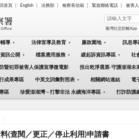
回首頁
English
法務部
檢察長信箱
緊急聯絡電話
被害人
臺灣社交距離App
訟輔導
法律宣導及教育
廉政園地
訊息專
府資訊公開
檔案應用服務
緩起訴資訊專區
社
防暨犯罪被害人保護宣導微電影
投出乾淨選票-守護澎湖未
行成果專區
中英文詞彙對照表
相關網站連結
電
專區
珍愛澎湖灣－打擊非法 永續海洋專區
打詐防護
料(查閱／更正／停止利用)申請書