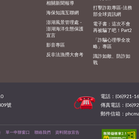
相關新聞報導
打擊詐欺專區-法務
海保知識互聯網
部全球資訊網
澎湖風景管理處 -
電子書：這次不會
澎湖海洋生態保護
再被騙了吧！Part2
宣言
「詐騙心理學全攻
影音專區
略」專區
反非法漁撈大會考
識詐如敵、防詐如
戰
0
電話：(06)921-16
09號
傳真電話：(06)921
郵件信箱：phcmail@
告
單一申辦窗口
聯絡我們
資料開放宣告