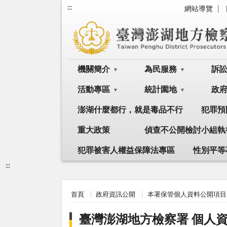
:::
網站導覽
機關簡介
為民服務
訴
活動專區
統計園地
政
澎湖什麼都行，就是毒品不行
犯罪預
重大政策
偵查不公開檢討小組執
犯罪被害人權益保障法專區
性別平等
:::
首頁
政府資訊公開
本署保管個人資料公開項目
臺灣澎湖地方檢察署 個人資