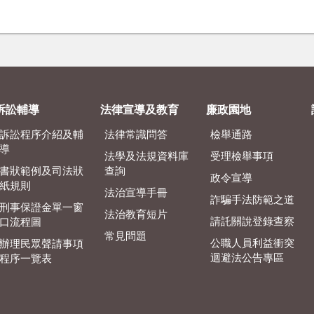
訴訟輔導
法律宣導及教育
廉政園地
訴訟程序介紹及輔
法律常識問答
檢舉通路
導
法學及法規資料庫
受理檢舉事項
書狀範例及司法狀
查詢
政令宣導
紙規則
法治宣導手冊
詐騙手法防範之道
刑事保證金單一窗
法治教育短片
請託關說登錄查察
口流程圖
常見問題
公職人員利益衝突
辦理民眾聲請事項
迴避法公告專區
程序一覽表