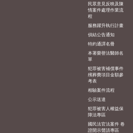
民眾意見反映及陳
情案件處理作業流
程
服務躍升執行計畫
偵結公告通知
特約通譯名冊
本署榮譽法醫師名
單
犯罪被害補償事件
殯葬費項目金額參
考表
相驗案件流程
公示送達
犯罪被害人權益保
障法專區
國民法官法案件 卷
證開示聲請專區