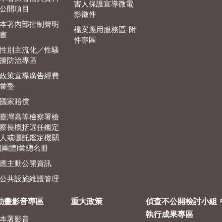
害人保護宣導微電
公開項目
影徵件
本署內部控制聲明
檔案應用服務區-附
書
件專區
性別主流化／性騷
擾防治專區
政策宣導廣告經費
彙整
國家賠償
臺灣高等檢察署檢
察長概括選任鑑定
人或囑託鑑定機關
(團體)彙總名冊
應主動公開資訊
公共設施維護管理
動畫影音專區
重大政策
偵查不公開檢討小組
執行成果專區
本署影音