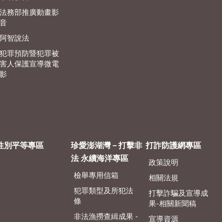
法務部推廣動畫影
音
阿智說法
犯罪預防暨犯罪被
害人保護宣導微電
影
性別平等專區
珍愛澎湖灣－打擊非
打詐防護網專區
法 永續海洋專區
政策說明
檢舉專用信箱
相關法規
犯罪類型及所犯法
打擊詐騙及宣導成
條
果-相關新聞稿
非法漁撈查緝成果 -
宣導資源