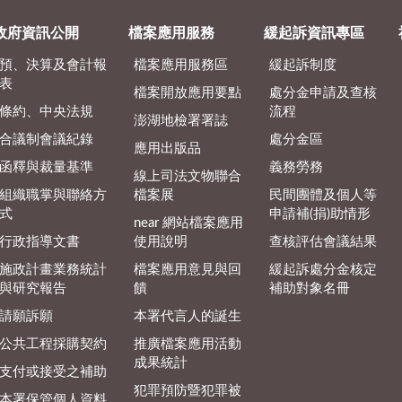
政府資訊公開
檔案應用服務
緩起訴資訊專區
預、決算及會計報
檔案應用服務區
緩起訴制度
表
檔案開放應用要點
處分金申請及查核
條約、中央法規
流程
澎湖地檢署署誌
合議制會議紀錄
處分金區
應用出版品
函釋與裁量基準
義務勞務
線上司法文物聯合
組織職掌與聯絡方
檔案展
民間團體及個人等
式
申請補(捐)助情形
near 網站檔案應用
行政指導文書
使用說明
查核評估會議結果
施政計畫業務統計
檔案應用意見與回
緩起訴處分金核定
與研究報告
饋
補助對象名冊
請願訴願
本署代言人的誕生
公共工程採購契約
推廣檔案應用活動
成果統計
支付或接受之補助
犯罪預防暨犯罪被
本署保管個人資料