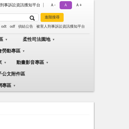
刑事訴訟資訊獲知平台
Ａ-
Ａ
Ａ+
odt
odf
偵結公告
被害人刑事訴訟資訊獲知平台
區
柔性司法園地
會勞動專區
來
動畫影音專區
子公文附件區
網專區