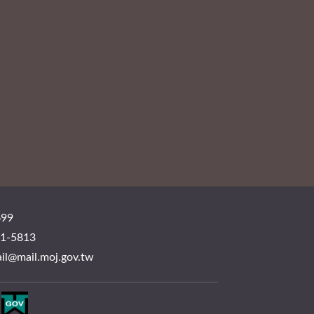
99
-5813
mail.moj.gov.tw