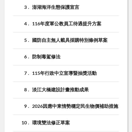
3
澎湖海洋生態保護宣言
4
116年度軍公教員工待遇提升方案
5
國防自主無人載具採購特別條例草案
6
防制毒駕修法
7
115年行政中立宣導暨抽獎活動
8
淡江大橋建設計畫推動成果
9
2026因應中東情勢穩定民生物價補助措施
10
環境雙法修正草案