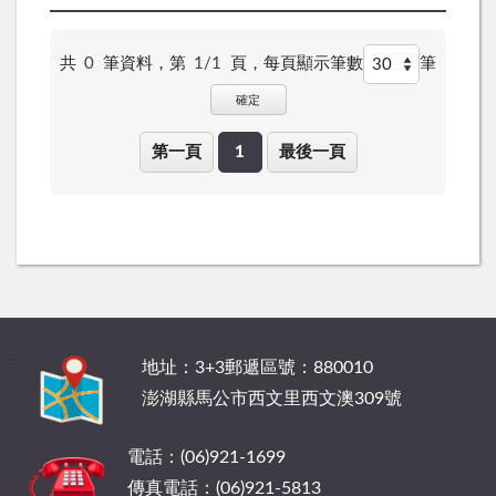
共
0
筆資料，第
1/1
頁，
每頁顯示筆數
筆
確定
第一頁
1
最後一頁
:::
地址：3+3郵遞區號：880010
澎湖縣馬公市西文里西文澳309號
電話：(06)921-1699
傳真電話：(06)921-5813