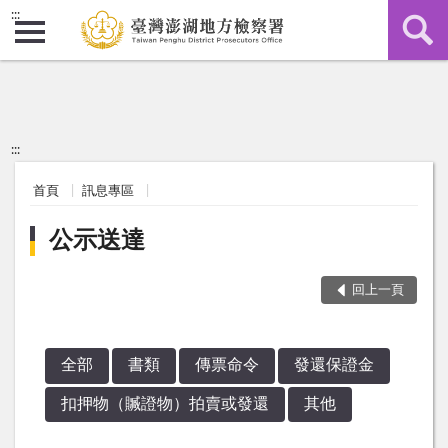
:::
:::
首頁
訊息專區
公示送達
回上一頁
全部
書類
傳票命令
發還保證金
扣押物（贓證物）拍賣或發還
其他