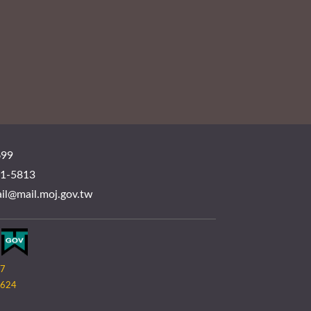
99
-5813
mail.moj.gov.tw
07
624