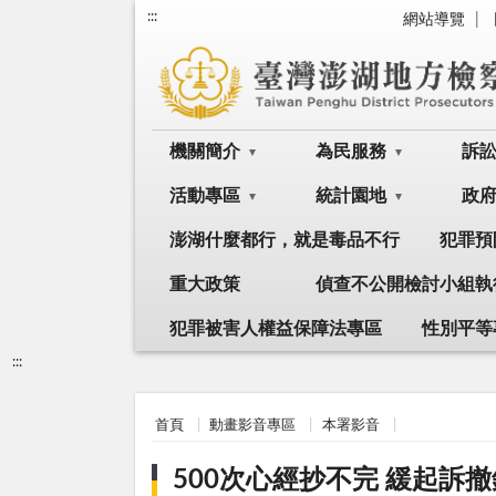
:::
網站導覽
機關簡介
為民服務
訴
活動專區
統計園地
政
澎湖什麼都行，就是毒品不行
犯罪預
重大政策
偵查不公開檢討小組執
犯罪被害人權益保障法專區
性別平等
:::
首頁
動畫影音專區
本署影音
500次心經抄不完 緩起訴撤