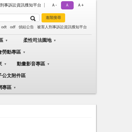
刑事訴訟資訊獲知平台
Ａ-
Ａ
Ａ+
odt
odf
偵結公告
被害人刑事訴訟資訊獲知平台
區
柔性司法園地
會勞動專區
來
動畫影音專區
子公文附件區
網專區