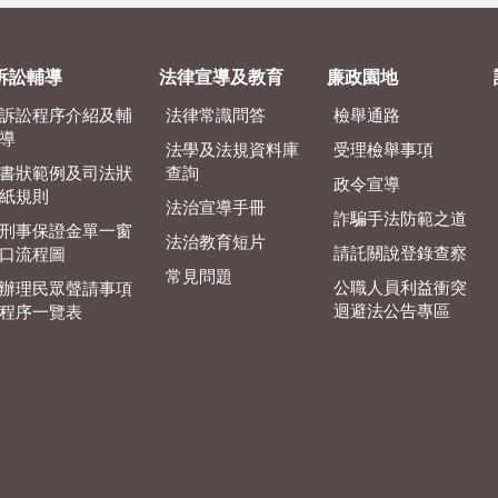
訴訟輔導
法律宣導及教育
廉政園地
訴訟程序介紹及輔
法律常識問答
檢舉通路
導
法學及法規資料庫
受理檢舉事項
書狀範例及司法狀
查詢
政令宣導
紙規則
法治宣導手冊
詐騙手法防範之道
刑事保證金單一窗
法治教育短片
請託關說登錄查察
口流程圖
常見問題
公職人員利益衝突
辦理民眾聲請事項
迴避法公告專區
程序一覽表