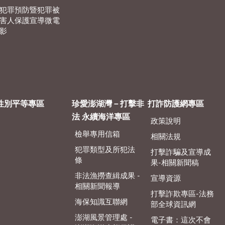
犯罪預防暨犯罪被
害人保護宣導微電
影
性別平等專區
珍愛澎湖灣－打擊非
打詐防護網專區
法 永續海洋專區
政策說明
檢舉專用信箱
相關法規
犯罪類型及所犯法
打擊詐騙及宣導成
條
果-相關新聞稿
非法漁撈查緝成果 -
宣導資源
相關新聞報導
打擊詐欺專區-法務
海保知識互聯網
部全球資訊網
澎湖風景管理處 -
電子書：這次不會