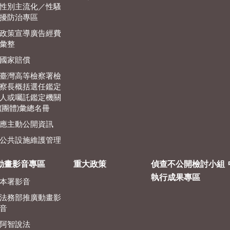
性別主流化／性騷
擾防治專區
政策宣導廣告經費
彙整
國家賠償
臺灣高等檢察署檢
察長概括選任鑑定
人或囑託鑑定機關
(團體)彙總名冊
應主動公開資訊
公共設施維護管理
動畫影音專區
重大政策
偵查不公開檢討小組
執行成果專區
本署影音
法務部推廣動畫影
音
阿智說法