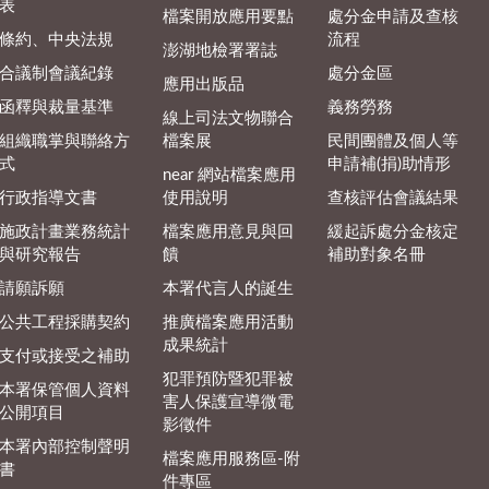
表
檔案開放應用要點
處分金申請及查核
條約、中央法規
流程
澎湖地檢署署誌
合議制會議紀錄
處分金區
應用出版品
函釋與裁量基準
義務勞務
線上司法文物聯合
組織職掌與聯絡方
檔案展
民間團體及個人等
式
申請補(捐)助情形
near 網站檔案應用
行政指導文書
使用說明
查核評估會議結果
施政計畫業務統計
檔案應用意見與回
緩起訴處分金核定
與研究報告
饋
補助對象名冊
請願訴願
本署代言人的誕生
公共工程採購契約
推廣檔案應用活動
成果統計
支付或接受之補助
犯罪預防暨犯罪被
本署保管個人資料
害人保護宣導微電
公開項目
影徵件
本署內部控制聲明
檔案應用服務區-附
書
件專區