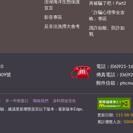
澎湖海洋生態保護
再被騙了吧！Part2
宣言
「詐騙心理學全攻
影音專區
略」專區
反非法漁撈大會考
識詐如敵、防詐如
戰
0
電話：(06)921-16
09號
傳真電話：(06)921
郵件信箱：phcmail@
告
單一申辦窗口
聯絡我們
資料開放宣告
驗，建議更新瀏覽器至以下版本：最新版本Edge、
更新日期:
115-08-
累計瀏覽人次:
5004