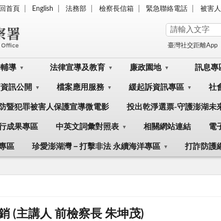
回首頁
English
法務部
檢察長信箱
緊急聯絡電話
被害人
臺灣社交距離App
訟輔導
法律宣導及教育
廉政園地
訊息專
府資訊公開
檔案應用服務
緩起訴資訊專區
社
防暨犯罪被害人保護宣導微電影
投出乾淨選票-守護澎湖未
行成果專區
中英文詞彙對照表
相關網站連結
電
專區
珍愛澎湖灣－打擊非法 永續海洋專區
打詐防護
銷 (主講人 前檢察長 朱坤茂)