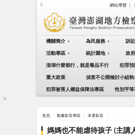
:::
網站導覽
機關簡介
為民服務
訴
活動專區
統計園地
政
澎湖什麼都行，就是毒品不行
犯罪預
重大政策
偵查不公開檢討小組執
犯罪被害人權益保障法專區
性別平等
:::
首頁
動畫影音專區
本署影音
媽媽也不能虐待孩子 (主講人