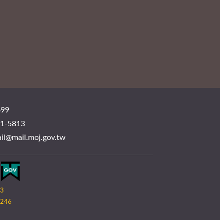
99
-5813
mail.moj.gov.tw
03
246