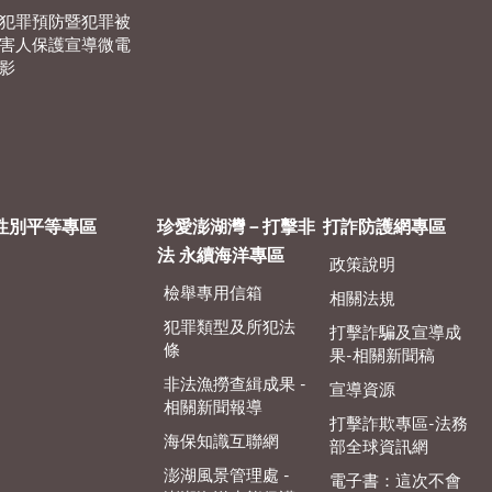
犯罪預防暨犯罪被
害人保護宣導微電
影
性別平等專區
珍愛澎湖灣－打擊非
打詐防護網專區
法 永續海洋專區
政策說明
檢舉專用信箱
相關法規
犯罪類型及所犯法
打擊詐騙及宣導成
條
果-相關新聞稿
非法漁撈查緝成果 -
宣導資源
相關新聞報導
打擊詐欺專區-法務
海保知識互聯網
部全球資訊網
澎湖風景管理處 -
電子書：這次不會