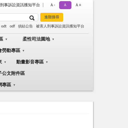
刑事訴訟資訊獲知平台
Ａ-
Ａ
Ａ+
odt
odf
偵結公告
被害人刑事訴訟資訊獲知平台
區
柔性司法園地
會勞動專區
來
動畫影音專區
子公文附件區
網專區