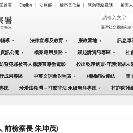
回首頁
English
法務部
檢察長信箱
緊急聯絡電話
被害人
臺灣社交距離App
訟輔導
法律宣導及教育
廉政園地
訊息專
府資訊公開
檔案應用服務
緩起訴資訊專區
社
防暨犯罪被害人保護宣導微電影
投出乾淨選票-守護澎湖未
行成果專區
中英文詞彙對照表
相關網站連結
電
專區
珍愛澎湖灣－打擊非法 永續海洋專區
打詐防護
 前檢察長 朱坤茂)