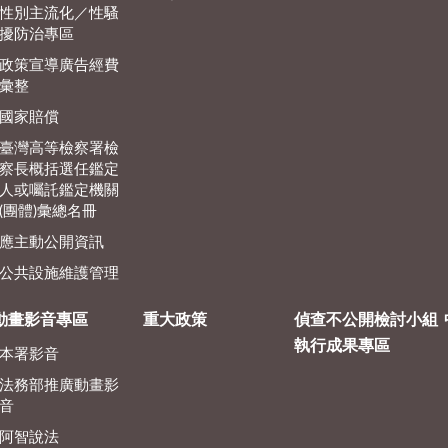
性別主流化／性騷
擾防治專區
政策宣導廣告經費
彙整
國家賠償
臺灣高等檢察署檢
察長概括選任鑑定
人或囑託鑑定機關
(團體)彙總名冊
應主動公開資訊
公共設施維護管理
動畫影音專區
重大政策
偵查不公開檢討小組
執行成果專區
本署影音
法務部推廣動畫影
音
阿智說法