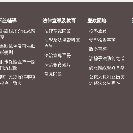
訴訟輔導
法律宣導及教育
廉政園地
訴訟程序介紹及輔
法律常識問答
檢舉通路
導
法學及法規資料庫
受理檢舉事項
書狀範例及司法狀
查詢
政令宣導
紙規則
法治宣導手冊
詐騙手法防範之道
刑事保證金單一窗
法治教育短片
請託關說登錄查察
口流程圖
常見問題
公職人員利益衝突
辦理民眾聲請事項
迴避法公告專區
程序一覽表