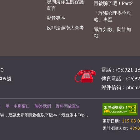
澎湖海洋生態保護
再被騙了吧！Part2
宣言
「詐騙心理學全攻
影音專區
略」專區
反非法漁撈大會考
識詐如敵、防詐如
戰
0
電話：(06)921-16
09號
傳真電話：(06)921
郵件信箱：phcmail@
告
單一申辦窗口
聯絡我們
資料開放宣告
驗，建議更新瀏覽器至以下版本：最新版本Edge、
更新日期:
115-08-
累計瀏覽人次:
4998