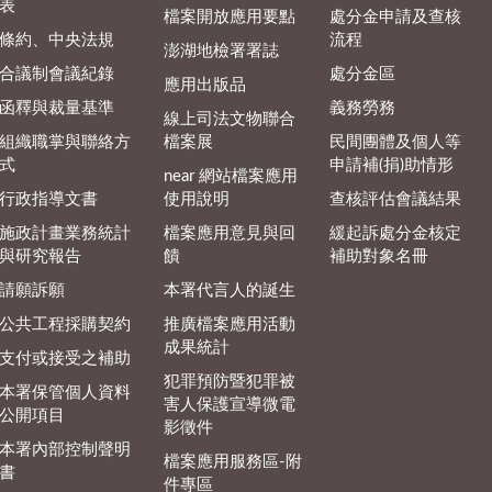
表
檔案開放應用要點
處分金申請及查核
條約、中央法規
流程
澎湖地檢署署誌
合議制會議紀錄
處分金區
應用出版品
函釋與裁量基準
義務勞務
線上司法文物聯合
組織職掌與聯絡方
檔案展
民間團體及個人等
式
申請補(捐)助情形
near 網站檔案應用
行政指導文書
使用說明
查核評估會議結果
施政計畫業務統計
檔案應用意見與回
緩起訴處分金核定
與研究報告
饋
補助對象名冊
請願訴願
本署代言人的誕生
公共工程採購契約
推廣檔案應用活動
成果統計
支付或接受之補助
犯罪預防暨犯罪被
本署保管個人資料
害人保護宣導微電
公開項目
影徵件
本署內部控制聲明
檔案應用服務區-附
書
件專區