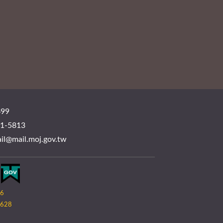
99
-5813
mail.moj.gov.tw
06
628