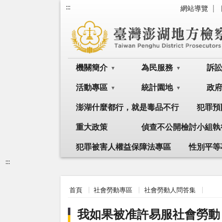
:::
網站導覽
機關簡介
為民服務
訴
活動專區
統計園地
政
澎湖什麼都行，就是毒品不行
犯罪預
重大政策
偵查不公開檢討小組執
犯罪被害人權益保障法專區
性別平等
:::
首頁
社會勞動專區
社會勞動人問答集
我如果被准許易服社會勞動