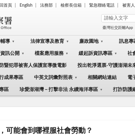
回首頁
English
法務部
檢察長信箱
緊急聯絡電話
被害人
臺灣社交距離App
訟輔導
法律宣導及教育
廉政園地
訊息專
府資訊公開
檔案應用服務
緩起訴資訊專區
社
防暨犯罪被害人保護宣導微電影
投出乾淨選票-守護澎湖未
行成果專區
中英文詞彙對照表
相關網站連結
電
專區
珍愛澎湖灣－打擊非法 永續海洋專區
打詐防護
，可能會到哪裡服社會勞動？