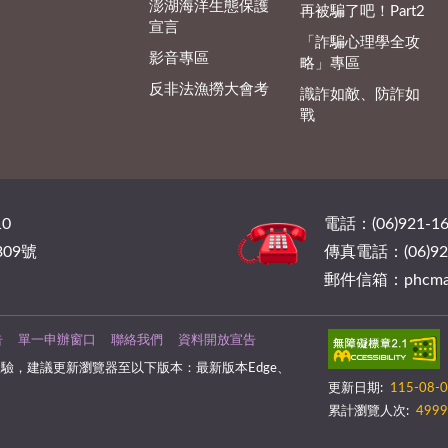
澎湖海洋生態保護
再被騙了吧！Part2
宣言
「詐騙心理學全攻
影音專區
略」專區
反非法漁撈大會考
識詐如敵、防詐如
戰
0
電話：(06)921-16
09號
傳真電話：(06)921
郵件信箱：phcmail@
告
單一申辦窗口
聯絡我們
資料開放宣告
驗，建議更新瀏覽器至以下版本：最新版本Edge、
更新日期:
115-08-
累計瀏覽人次:
4999