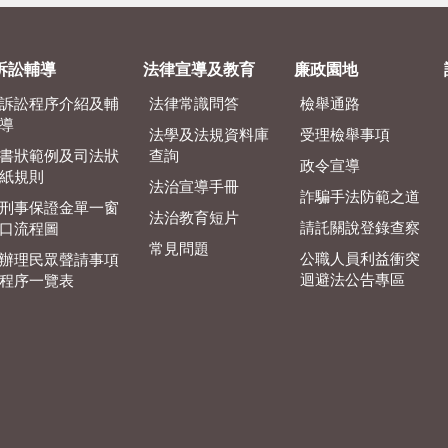
訴訟輔導
法律宣導及教育
廉政園地
訴訟程序介紹及輔
法律常識問答
檢舉通路
導
法學及法規資料庫
受理檢舉事項
書狀範例及司法狀
查詢
政令宣導
紙規則
法治宣導手冊
詐騙手法防範之道
刑事保證金單一窗
法治教育短片
請託關說登錄查察
口流程圖
常見問題
公職人員利益衝突
辦理民眾聲請事項
迴避法公告專區
程序一覽表