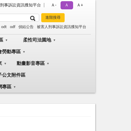
刑事訴訟資訊獲知平台
Ａ-
Ａ
Ａ+
odt
odf
偵結公告
被害人刑事訴訟資訊獲知平台
區
柔性司法園地
會勞動專區
來
動畫影音專區
子公文附件區
網專區