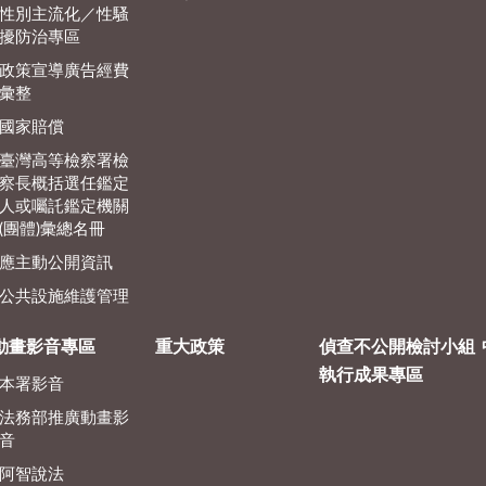
性別主流化／性騷
擾防治專區
政策宣導廣告經費
彙整
國家賠償
臺灣高等檢察署檢
察長概括選任鑑定
人或囑託鑑定機關
(團體)彙總名冊
應主動公開資訊
公共設施維護管理
動畫影音專區
重大政策
偵查不公開檢討小組
執行成果專區
本署影音
法務部推廣動畫影
音
阿智說法