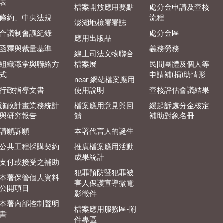
表
檔案開放應用要點
處分金申請及查核
條約、中央法規
流程
澎湖地檢署署誌
合議制會議紀錄
處分金區
應用出版品
函釋與裁量基準
義務勞務
線上司法文物聯合
組織職掌與聯絡方
檔案展
民間團體及個人等
式
申請補(捐)助情形
near 網站檔案應用
行政指導文書
使用說明
查核評估會議結果
施政計畫業務統計
檔案應用意見與回
緩起訴處分金核定
與研究報告
饋
補助對象名冊
請願訴願
本署代言人的誕生
公共工程採購契約
推廣檔案應用活動
成果統計
支付或接受之補助
犯罪預防暨犯罪被
本署保管個人資料
害人保護宣導微電
公開項目
影徵件
本署內部控制聲明
檔案應用服務區-附
書
件專區