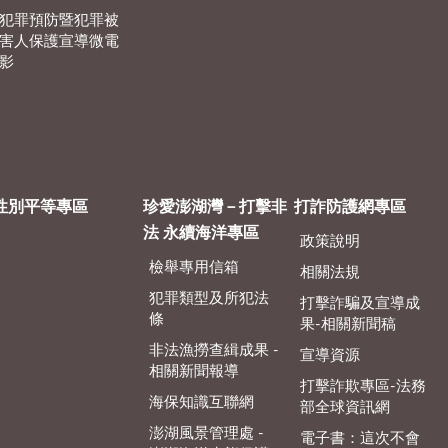
犯罪預防暨犯罪被
害人保護宣導微電
影
性別平等專區
珍愛澎湖灣－打擊非
打詐防護網專區
法 永續海洋專區
政策說明
檢舉專用信箱
相關法規
犯罪類型及所犯法
打擊詐騙及宣導成
條
果-相關新聞稿
非法漁撈查緝成果 -
宣導資源
相關新聞報導
打擊詐欺專區-法務
海保知識互聯網
部全球資訊網
澎湖風景管理處 -
電子書：這次不會