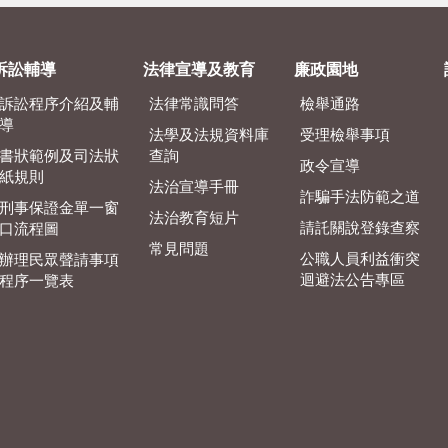
訴訟輔導
法律宣導及教育
廉政園地
訴訟程序介紹及輔
法律常識問答
檢舉通路
導
法學及法規資料庫
受理檢舉事項
書狀範例及司法狀
查詢
政令宣導
紙規則
法治宣導手冊
詐騙手法防範之道
刑事保證金單一窗
法治教育短片
請託關說登錄查察
口流程圖
常見問題
公職人員利益衝突
辦理民眾聲請事項
迴避法公告專區
程序一覽表