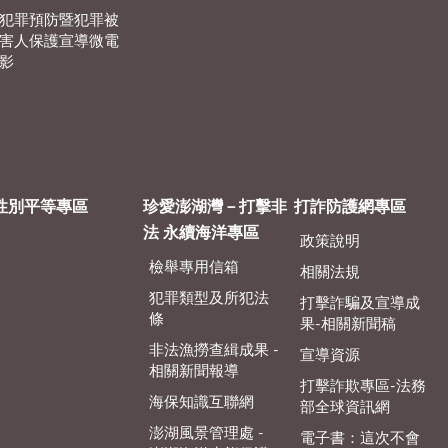
犯罪預防暨犯罪被
害人保護宣導微電
影
性別平等專區
珍愛澎湖灣－打擊非
打詐防護網專區
法 永續海洋專區
政策說明
檢舉專用信箱
相關法規
犯罪類型及所犯法
打擊詐騙及宣導成
條
果-相關新聞稿
非法漁撈查緝成果 -
宣導資源
相關新聞報導
打擊詐欺專區-法務
海保知識互聯網
部全球資訊網
澎湖風景管理處 -
電子書：這次不會