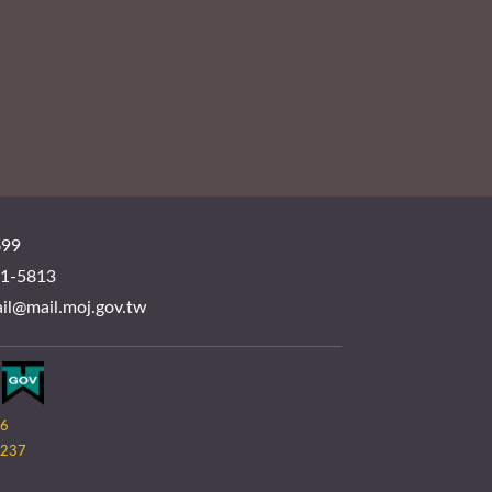
99
-5813
mail.moj.gov.tw
06
237