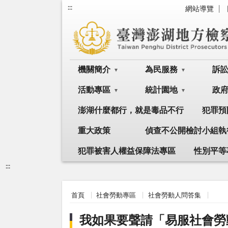
:::
網站導覽
機關簡介
為民服務
訴
活動專區
統計園地
政
澎湖什麼都行，就是毒品不行
犯罪預
重大政策
偵查不公開檢討小組執
犯罪被害人權益保障法專區
性別平等
:::
首頁
社會勞動專區
社會勞動人問答集
我如果要聲請「易服社會勞