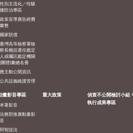
性別主流化／性騷
擾防治專區
政策宣導廣告經費
彙整
國家賠償
臺灣高等檢察署檢
察長概括選任鑑定
人或囑託鑑定機關
(團體)彙總名冊
應主動公開資訊
公共設施維護管理
動畫影音專區
重大政策
偵查不公開檢討小組
執行成果專區
本署影音
法務部推廣動畫影
音
阿智說法