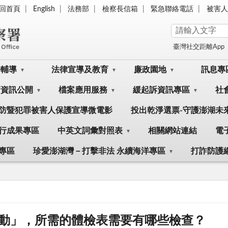
回首頁
English
法務部
檢察長信箱
緊急聯絡電話
被害人
臺灣社交距離App
訟輔導
法律宣導及教育
廉政園地
訊息專
府資訊公開
檔案應用服務
緩起訴資訊專區
社
防暨犯罪被害人保護宣導微電影
投出乾淨選票-守護澎湖未
行成果專區
中英文詞彙對照表
相關網站連結
電
專區
珍愛澎湖灣－打擊非法 永續海洋專區
打詐防護
動」，所需的體檢表需要有哪些檢查？