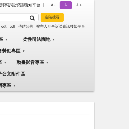
刑事訴訟資訊獲知平台
Ａ-
Ａ
Ａ+
odt
odf
偵結公告
被害人刑事訴訟資訊獲知平台
區
柔性司法園地
會勞動專區
來
動畫影音專區
子公文附件區
網專區