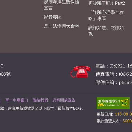
澎湖海洋生態保護
再被騙了吧！Part2
宣言
「詐騙心理學全攻
影音專區
略」專區
反非法漁撈大會考
識詐如敵、防詐如
戰
0
電話：(06)921-16
09號
傳真電話：(06)921
郵件信箱：phcmail@
告
單一申辦窗口
聯絡我們
資料開放宣告
驗，建議更新瀏覽器至以下版本：最新版本Edge、
更新日期:
115-08-
累計瀏覽人次:
5000