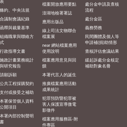
表
檔案開放應用要點
處分金申請及查核
條約、中央法規
流程
澎湖地檢署署誌
合議制會議紀錄
處分金區
應用出版品
函釋與裁量基準
義務勞務
線上司法文物聯合
組織職掌與聯絡方
檔案展
民間團體及個人等
式
申請補(捐)助情形
near 網站檔案應用
行政指導文書
使用說明
查核評估會議結果
施政計畫業務統計
檔案應用意見與回
緩起訴處分金核定
與研究報告
饋
補助對象名冊
請願訴願
本署代言人的誕生
公共工程採購契約
推廣檔案應用活動
成果統計
支付或接受之補助
犯罪預防暨犯罪被
本署保管個人資料
害人保護宣導微電
公開項目
影徵件
本署內部控制聲明
檔案應用服務區-附
書
件專區