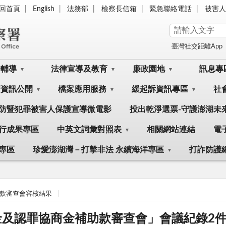
回首頁
English
法務部
檢察長信箱
緊急聯絡電話
被害人
臺灣社交距離App
訟輔導
法律宣導及教育
廉政園地
訊息專
府資訊公開
檔案應用服務
緩起訴資訊專區
社
防暨犯罪被害人保護宣導微電影
投出乾淨選票-守護澎湖未
行成果專區
中英文詞彙對照表
相關網站連結
電
專區
珍愛澎湖灣－打擊非法 永續海洋專區
打詐防護
款審查會審核結果
分金及認罪協商金補助款審查會」會議紀錄2