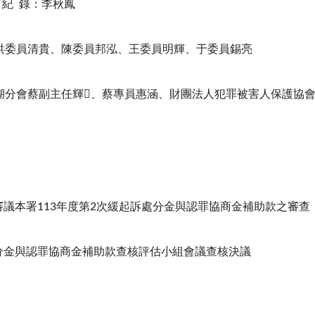
紀
錄：李秋鳳
洪委員清貴、陳委員邦泓、王委員明輝、于委員錫亮
湖分會蔡副主任輝𬎞、蔡專員惠涵、財團法人犯罪被害人保護協
審議本署
113
年度第
2
次緩起訴處分金與認罪協商金補助款之審查
分金與認罪協商金補助款查核評估小組會議查核決議