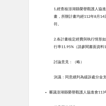
1.經查核澎湖縣榮譽觀護人協
畫，所辦計畫均經
112
年
8
月
14
符。
2.各計畫核定經費與執行情形
行率
11.95%
（請參閱書面資料
討論意見：（略）
決議：同意續列為緩訴處分金
審議澎湖縣榮譽觀護人協進會
113