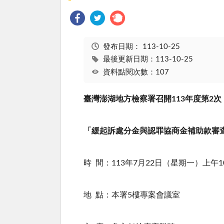
發布日期：
113-10-25
最後更新日期：113-10-25
資料點閱次數：107
臺灣澎湖地方檢察署召開
113
年度第
2
次
「緩起訴處分金與認罪協商金補助款審
時
間：
113
年
7
月
22
日（星期一）上午
1
地
點：本署
5
樓專案會議室