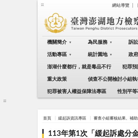
:::
網站導覽
機關簡介
為民服務
訴
活動專區
統計園地
政
澎湖什麼都行，就是毒品不行
犯罪預
重大政策
偵查不公開檢討小組執
犯罪被害人權益保障法專區
性別平等
:::
首頁
緩起訴資訊專區
審查小組審核結果、補助
113年第1次「緩起訴處