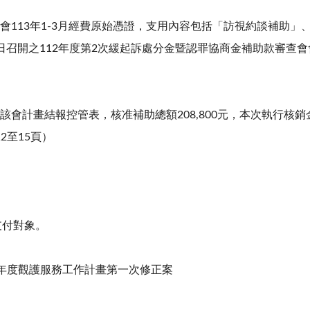
進會
113
年
1-3
月經費原始憑證，支用內容包括「訪視約談補助」
日召開之
112
年度第
2
次緩起訴處分金暨認罪協商金補助款審查會
如該會計畫結報控管表，核准補助總額
208,800
元，本次執行核銷
12
至
15
頁）
支付對象。
年度觀護服務工作計畫第一次修正案