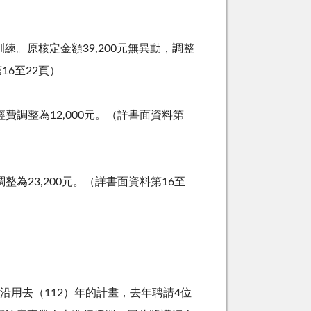
訓練。原核定金額
39,200
元無異動，調整
第
16
至
22
頁）
經費調整為
12,000
元。（詳書面資料第
調整為
23,200
元。（詳書面資料第
16
至
沿用去（
112
）年的計畫，去年聘請
4
位