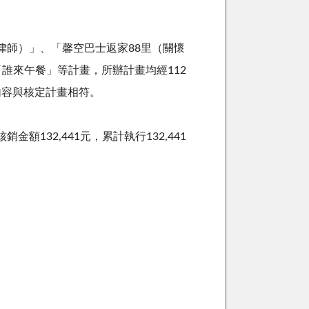
律師）」、「馨空巴士返家
88
里（關懷
「誰來午餐」等計畫，所辦計畫均經
112
內容與核定計畫相符。
核銷金額
132,441
元，累計執行
132,441