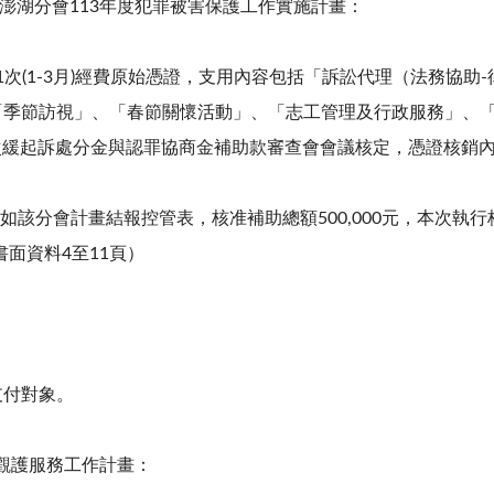
澎湖分會
113
年度犯罪被害保護工作實施計畫：
1
次
(1-3
月
)
經費原始憑證，支用內容包括「訴訟代理（法務協助
-
「季節訪視」、「春節關懷活動」、「志工管理及行政服務」、
次緩起訴處分金與認罪協商金補助款審查會會議核定，憑證核銷
形如該分會計畫結報控管表，核准補助總額
500,000
元，本次執行
書面資料
4
至
11
頁）
支付對象。
觀護服務工作計畫：