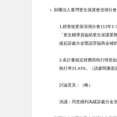
財團法人臺灣更生保護會澎湖分會
1.經查核更保澎湖分會
113
年
1-
「更生輔導員協助更生保護業
緩起訴處分金暨認罪協商金補
2.各計畫核定經費與執行情形
執行率
31.43%
。（請參閱書面
討論意見：（略）
決議：同意續列為緩訴處分金