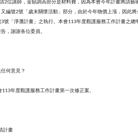
請
2
位講師，金額調高部分是材料費，因為本會今年計畫將請藝
；又編號
2
號「歲末關懷活動」部分，由於今年物價上漲，因此將
號
3
號「淨灘計畫」之執行。本會
113
年度觀護服務工作計畫之總
報告，謝謝各位委員。
任何意見？
會
113
年度觀護服務工作計畫第一次修正案。
請計畫