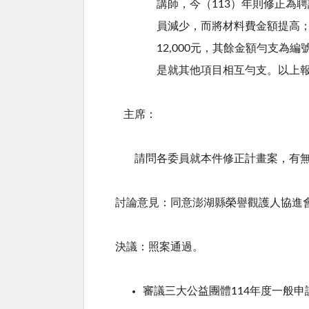
講師，今（
113
）年則修正為聘
員減少，而將材料費金額提高
12,000
元，其餘金額勻支為編
是就其他項目相互勻支。以上
主席：
請問各委員就本件修正計畫案，有無
討論意見：同意澎湖縣榮譽觀護人協進
決議：照案通過。
審議三大公益團體
114
年度一般申