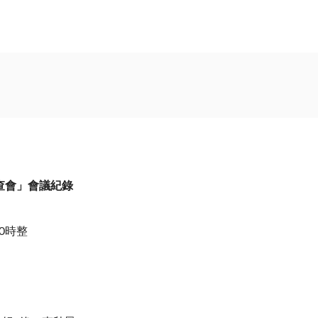
查會」會議紀錄
0
時整