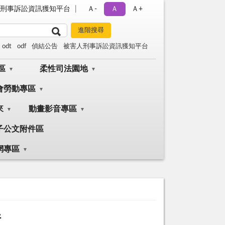
刑事訴訟資訊獲知平台
Ａ-
Ａ
Ａ+
odt
odf
偵結公告
被害人刑事訴訟資訊獲知平台
區
柔性司法園地
會勞動專區
來
動畫影音專區
子公文附件區
網專區
件