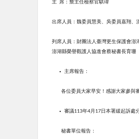
主
席：詹主任檢察官騏瑋
出席人員：魏委員慧美、吳委員嘉翔、
列席人員：財團法人臺灣更生保護會澎
澎湖縣榮譽觀護人協進會蔡秘書長育珊
主席報告：
各位委員大家早安！感謝大家參與
審議
113
年
4
月
17
日本署緩起訴處
秘書單位報告：