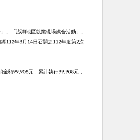
務」、「澎湖地區就業現場媒合活動」、
均經
112
年
8
月
14
日召開之
112
年度第
2
次
銷金額
99,908
元，累計執行
99,908
元，