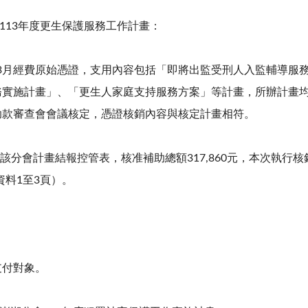
113
年度更生保護服務工作計畫：
3
月經費原始憑證，支用內容包括「即將出監受刑人入監輔導服
務實施計畫」、「更生人家庭支持服務方案」等計畫，所辦計畫
助款審查會會議核定，憑證核銷內容與核定計畫相符。
如該分會計畫結報控管表，核准補助總額
317,860
元，本次執行核
資料
1
至
3
頁）。
支付對象。