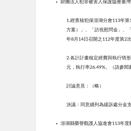
財團法人犯罪被害人保護協會臺灣
1.經查核犯保澎湖分會
113
年第
方案）」、「訪視慰問金」、
年
8
月
14
日召開之
112
年度第
2
2.各計計畫核定經費與執行情
元，執行率
26.49%
。（請參閱
討論意見：（略）
決議：同意續列為緩訴處分金
澎湖縣榮譽觀護人協進會
113
年度