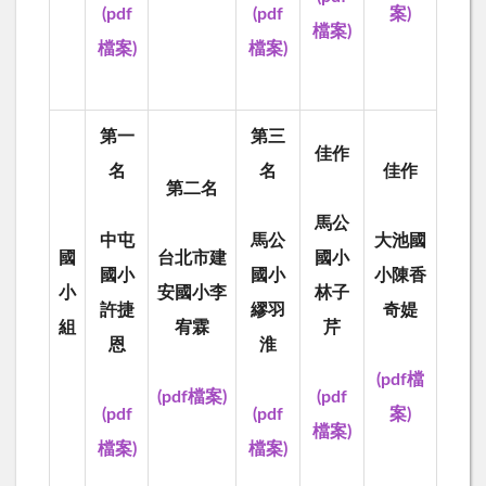
(pdf
(pdf
案)
檔案)
檔案)
檔案)
第一
第三
佳作
名
名
佳作
第二名
馬公
中屯
馬公
大池國
國
台北市建
國小
國小
國小
小陳香
小
安國小李
林子
許捷
繆羽
奇媞
組
宥霖
芹
恩
淮
(pdf檔
(pdf檔案)
(pdf
(pdf
(pdf
案)
檔案)
檔案)
檔案)