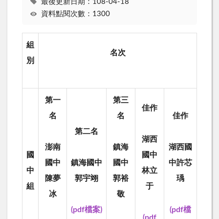
最後更新日期：108-04-18
資料點閱次數：1300
組
名次
別
第一
第三
佳作
名
名
佳作
第二名
湖西
澎南
鎮海
湖西國
國
國中
國中
鎮海國中
國中
中許芯
中
林立
陳夢
郭宇翊
郭裕
瑀
組
于
冰
敬
(pdf檔案)
(pdf檔
(pdf