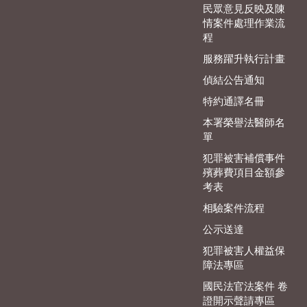
民眾意見反映及陳
情案件處理作業流
程
服務躍升執行計畫
偵結公告通知
特約通譯名冊
本署榮譽法醫師名
單
犯罪被害補償事件
殯葬費項目金額參
考表
相驗案件流程
公示送達
犯罪被害人權益保
障法專區
國民法官法案件 卷
證開示聲請專區