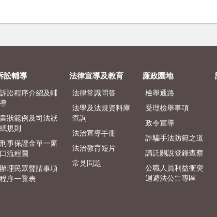
訴訟輔導
法律宣導及教育
廉政園地
訴訟程序介紹及輔
法律常識問答
檢舉通路
導
法學及法規資料庫
受理檢舉事項
書狀範例及司法狀
查詢
政令宣導
紙規則
法治宣導手冊
詐騙手法防範之道
刑事保證金單一窗
法治教育短片
請託關說登錄查察
口流程圖
常見問題
公職人員利益衝突
辦理民眾聲請事項
迴避法公告專區
程序一覽表