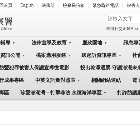
回首頁
English
法務部
檢察長信箱
緊急聯絡電話
被害人
臺灣社交距離App
訟輔導
法律宣導及教育
廉政園地
訊息專
府資訊公開
檔案應用服務
緩起訴資訊專區
社
防暨犯罪被害人保護宣導微電影
投出乾淨選票-守護澎湖未
行成果專區
中英文詞彙對照表
相關網站連結
電
專區
珍愛澎湖灣－打擊非法 永續海洋專區
打詐防護