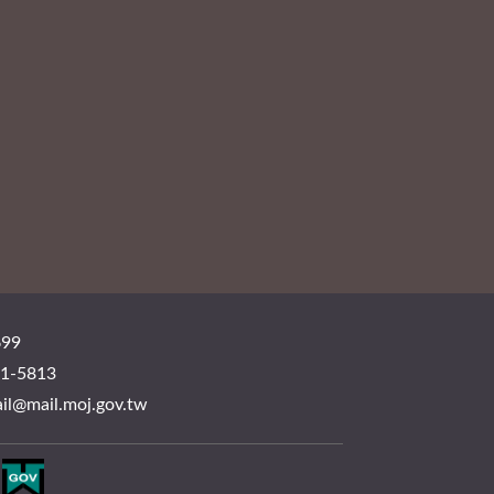
99
-5813
mail.moj.gov.tw