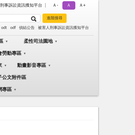
刑事訴訟資訊獲知平台
Ａ-
Ａ
Ａ+
odt
odf
偵結公告
被害人刑事訴訟資訊獲知平台
區
柔性司法園地
會勞動專區
來
動畫影音專區
子公文附件區
網專區