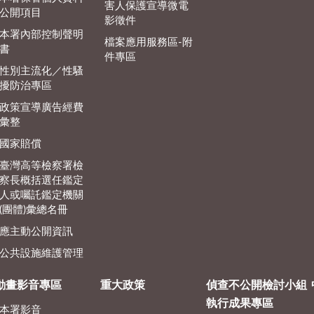
害人保護宣導微電
公開項目
影徵件
本署內部控制聲明
檔案應用服務區-附
書
件專區
性別主流化／性騷
擾防治專區
政策宣導廣告經費
彙整
國家賠償
臺灣高等檢察署檢
察長概括選任鑑定
人或囑託鑑定機關
(團體)彙總名冊
應主動公開資訊
公共設施維護管理
動畫影音專區
重大政策
偵查不公開檢討小組
執行成果專區
本署影音