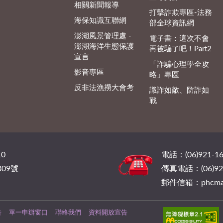
相關新聞報導
打擊詐欺專區-法務
海保知識互聯網
部全球資訊網
澎湖風景管理處 -
電子書：這次不會
澎湖海洋生態保護
再被騙了吧！Part2
宣言
「詐騙心理學全攻
影音專區
略」專區
反非法漁撈大會考
識詐如敵、防詐如
戰
0
電話：(06)921-16
09號
傳真電話：(06)921
郵件信箱：phcmail@
告
單一申辦窗口
聯絡我們
資料開放宣告