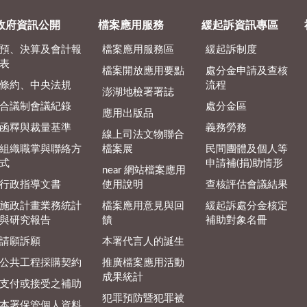
政府資訊公開
檔案應用服務
緩起訴資訊專區
預、決算及會計報
檔案應用服務區
緩起訴制度
表
檔案開放應用要點
處分金申請及查核
條約、中央法規
流程
澎湖地檢署署誌
合議制會議紀錄
處分金區
應用出版品
函釋與裁量基準
義務勞務
線上司法文物聯合
組織職掌與聯絡方
檔案展
民間團體及個人等
式
申請補(捐)助情形
near 網站檔案應用
行政指導文書
使用說明
查核評估會議結果
施政計畫業務統計
檔案應用意見與回
緩起訴處分金核定
與研究報告
饋
補助對象名冊
請願訴願
本署代言人的誕生
公共工程採購契約
推廣檔案應用活動
成果統計
支付或接受之補助
犯罪預防暨犯罪被
本署保管個人資料