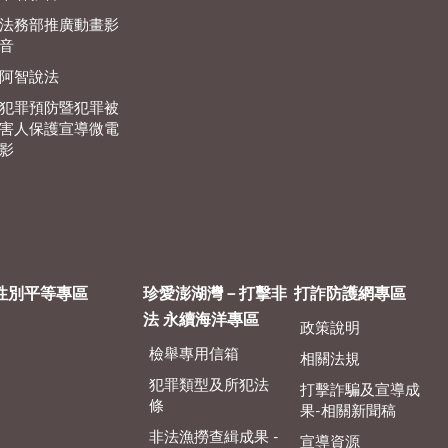
法務部推廣動畫影
音
阿智說法
犯罪預防暨犯罪被
害人保護宣導微電
影
性別平等專區
珍愛澎湖灣－打擊非
打詐防護網專區
法 永續海洋專區
政策說明
檢舉專用信箱
相關法規
犯罪類型及所犯法
打擊詐騙及宣導成
條
果-相關新聞稿
非法漁撈查緝成果 -
宣導資源