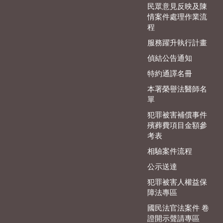
民眾意見反映及陳
情案件處理作業流
程
服務躍升執行計畫
偵結公告通知
特約通譯名冊
本署榮譽法醫師名
單
犯罪被害補償事件
殯葬費項目金額參
考表
相驗案件流程
公示送達
犯罪被害人權益保
障法專區
國民法官法案件 卷
證開示聲請專區