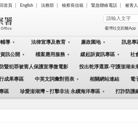
回首頁
English
法務部
檢察長信箱
緊急聯絡電話
被害人
臺灣社交距離App
訟輔導
法律宣導及教育
廉政園地
訊息專
府資訊公開
檔案應用服務
緩起訴資訊專區
社
防暨犯罪被害人保護宣導微電影
投出乾淨選票-守護澎湖未
行成果專區
中英文詞彙對照表
相關網站連結
電
專區
珍愛澎湖灣－打擊非法 永續海洋專區
打詐防護