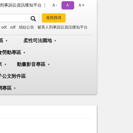
刑事訴訟資訊獲知平台
Ａ-
Ａ
Ａ+
odt
odf
偵結公告
被害人刑事訴訟資訊獲知平台
區
柔性司法園地
會勞動專區
來
動畫影音專區
子公文附件區
網專區