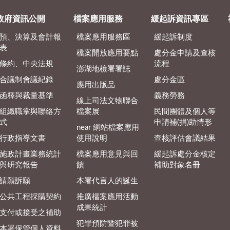
政府資訊公開
檔案應用服務
緩起訴資訊專區
預、決算及會計報
檔案應用服務區
緩起訴制度
表
檔案開放應用要點
處分金申請及查核
條約、中央法規
流程
澎湖地檢署署誌
合議制會議紀錄
處分金區
應用出版品
函釋與裁量基準
義務勞務
線上司法文物聯合
組織職掌與聯絡方
檔案展
民間團體及個人等
式
申請補(捐)助情形
near 網站檔案應用
行政指導文書
使用說明
查核評估會議結果
施政計畫業務統計
檔案應用意見與回
緩起訴處分金核定
與研究報告
饋
補助對象名冊
請願訴願
本署代言人的誕生
公共工程採購契約
推廣檔案應用活動
成果統計
支付或接受之補助
犯罪預防暨犯罪被
本署保管個人資料