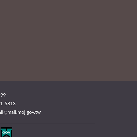
99
-5813
mail.moj.gov.tw