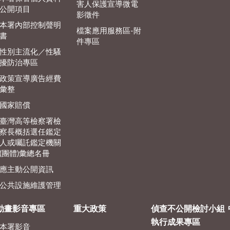
害人保護宣導微電
公開項目
影徵件
本署內部控制聲明
檔案應用服務區-附
書
件專區
性別主流化／性騷
擾防治專區
政策宣導廣告經費
彙整
國家賠償
臺灣高等檢察署檢
察長概括選任鑑定
人或囑託鑑定機關
(團體)彙總名冊
應主動公開資訊
公共設施維護管理
動畫影音專區
重大政策
偵查不公開檢討小組
執行成果專區
本署影音