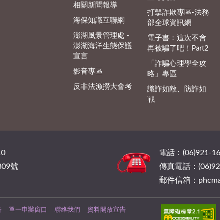
相關新聞報導
打擊詐欺專區-法務
海保知識互聯網
部全球資訊網
澎湖風景管理處 -
電子書：這次不會
澎湖海洋生態保護
再被騙了吧！Part2
宣言
「詐騙心理學全攻
影音專區
略」專區
反非法漁撈大會考
識詐如敵、防詐如
戰
0
電話：(06)921-16
09號
傳真電話：(06)921
郵件信箱：phcmail@
告
單一申辦窗口
聯絡我們
資料開放宣告