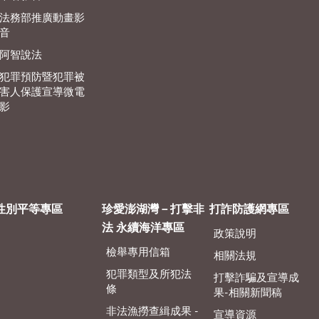
法務部推廣動畫影
音
阿智說法
犯罪預防暨犯罪被
害人保護宣導微電
影
性別平等專區
珍愛澎湖灣－打擊非
打詐防護網專區
法 永續海洋專區
政策說明
檢舉專用信箱
相關法規
犯罪類型及所犯法
打擊詐騙及宣導成
條
果-相關新聞稿
非法漁撈查緝成果 -
宣導資源