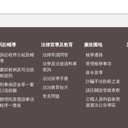
訴訟輔導
法律宣導及教育
廉政園地
訴訟程序介紹及輔
法律常識問答
檢舉通路
導
法學及法規資料庫
受理檢舉事項
書狀範例及司法狀
查詢
政令宣導
紙規則
法治宣導手冊
詐騙手法防範之道
刑事保證金單一窗
法治教育短片
請託關說登錄查察
口流程圖
常見問題
公職人員利益衝突
辦理民眾聲請事項
迴避法公告專區
程序一覽表