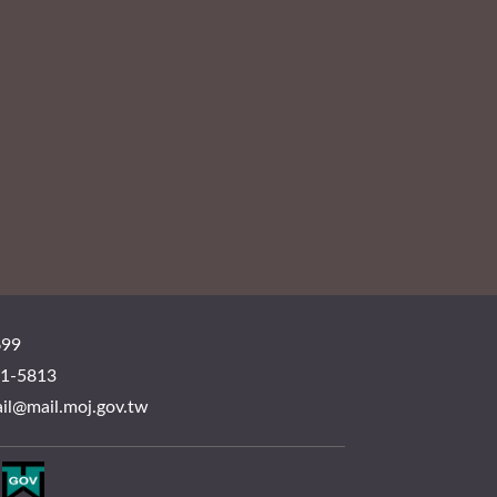
99
-5813
mail.moj.gov.tw