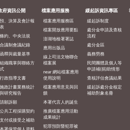
政府資訊公開
檔案應用服務
緩起訴資訊專區
預、決算及會計報
檔案應用服務區
緩起訴制度
表
檔案開放應用要點
處分金申請及查核
條約、中央法規
流程
澎湖地檢署署誌
合議制會議紀錄
處分金區
應用出版品
函釋與裁量基準
義務勞務
線上司法文物聯合
組織職掌與聯絡方
檔案展
民間團體及個人等
式
申請補(捐)助情形
near 網站檔案應用
行政指導文書
使用說明
查核評估會議結果
施政計畫業務統計
檔案應用意見與回
緩起訴處分金核定
與研究報告
饋
補助對象名冊
請願訴願
本署代言人的誕生
公共工程採購契約
推廣檔案應用活動
成果統計
支付或接受之補助
犯罪預防暨犯罪被
本署保管個人資料