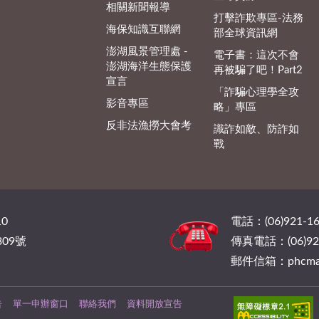
相關新聞報導
打擊詐欺專區-法務
海保知識互聯網
部全球資訊網
澎湖風景管理處 -
電子書：這次不會
澎湖海洋生態保護
再被騙了吧！Part2
宣言
「詐騙心理學全攻
影音專區
略」專區
反非法漁撈大會考
識詐如敵、防詐如
戰
0
電話：(06)921-16
09號
傳真電話：(06)921
郵件信箱：phcmail@
告
單一申辦窗口
聯絡我們
資料開放宣告