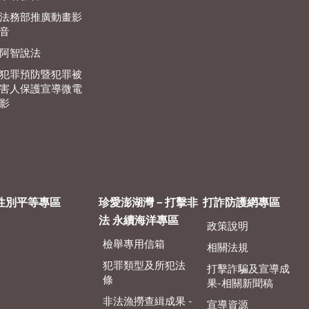
法務部推廣動畫影
音
阿智說法
犯罪預防暨犯罪被
害人保護宣導微電
影
性別平等專區
珍愛澎湖灣－打擊非
打詐防護網專區
法 永續海洋專區
政策說明
檢舉專用信箱
相關法規
犯罪類型及所犯法
打擊詐騙及宣導成
條
果-相關新聞稿
非法漁撈查緝成果 -
宣導資源