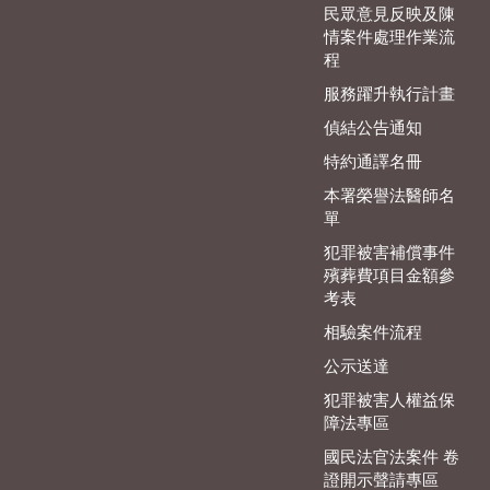
民眾意見反映及陳
情案件處理作業流
程
服務躍升執行計畫
偵結公告通知
特約通譯名冊
本署榮譽法醫師名
單
犯罪被害補償事件
殯葬費項目金額參
考表
相驗案件流程
公示送達
犯罪被害人權益保
障法專區
國民法官法案件 卷
證開示聲請專區