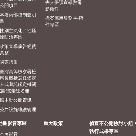
害人保護宣導微電
公開項目
影徵件
本署內部控制聲明
檔案應用服務區-附
書
件專區
性別主流化／性騷
擾防治專區
政策宣導廣告經費
彙整
國家賠償
臺灣高等檢察署檢
察長概括選任鑑定
人或囑託鑑定機關
(團體)彙總名冊
應主動公開資訊
公共設施維護管理
動畫影音專區
重大政策
偵查不公開檢討小組
執行成果專區
本署影音