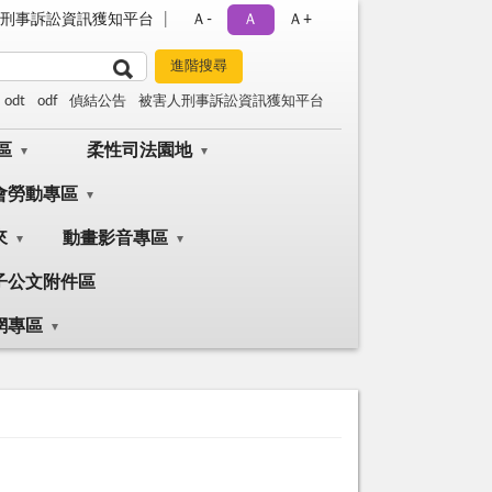
刑事訴訟資訊獲知平台
Ａ-
Ａ
Ａ+
odt
odf
偵結公告
被害人刑事訴訟資訊獲知平台
區
柔性司法園地
會勞動專區
來
動畫影音專區
子公文附件區
網專區