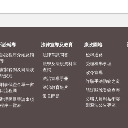
訴訟輔導
法律宣導及教育
廉政園地
訴訟程序介紹及輔
法律常識問答
檢舉通路
導
法學及法規資料庫
受理檢舉事項
書狀範例及司法狀
查詢
政令宣導
紙規則
法治宣導手冊
詐騙手法防範之道
刑事保證金單一窗
法治教育短片
請託關說登錄查察
口流程圖
常見問題
公職人員利益衝突
辦理民眾聲請事項
迴避法公告專區
程序一覽表