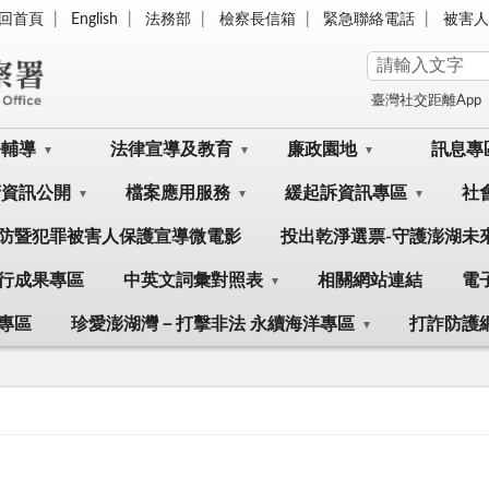
回首頁
English
法務部
檢察長信箱
緊急聯絡電話
被害人
臺灣社交距離App
訟輔導
法律宣導及教育
廉政園地
訊息專
府資訊公開
檔案應用服務
緩起訴資訊專區
社
防暨犯罪被害人保護宣導微電影
投出乾淨選票-守護澎湖未
行成果專區
中英文詞彙對照表
相關網站連結
電
專區
珍愛澎湖灣－打擊非法 永續海洋專區
打詐防護