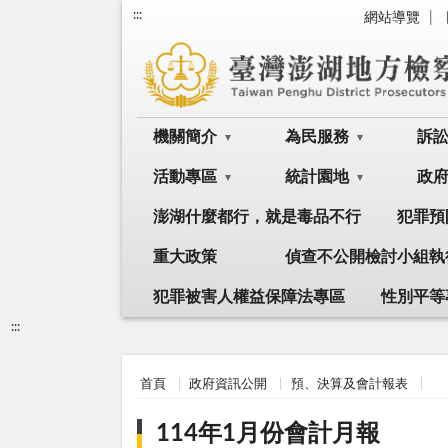
:::
網站導覽
機關簡介
為民服務
訴
活動專區
統計園地
政
澎湖什麼都行，就是毒品不行
犯罪預
重大政策
偵查不公開檢討小組執
犯罪被害人權益保障法專區
性別平等
:::
首頁
政府資訊公開
預、決算及會計報表
114年1月份會計月報