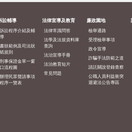
訴訟輔導
法律宣導及教育
廉政園地
訴訟程序介紹及輔
法律常識問答
檢舉通路
導
法學及法規資料庫
受理檢舉事項
書狀範例及司法狀
查詢
政令宣導
紙規則
法治宣導手冊
詐騙手法防範之道
刑事保證金單一窗
法治教育短片
請託關說登錄查察
口流程圖
常見問題
公職人員利益衝突
辦理民眾聲請事項
迴避法公告專區
程序一覽表