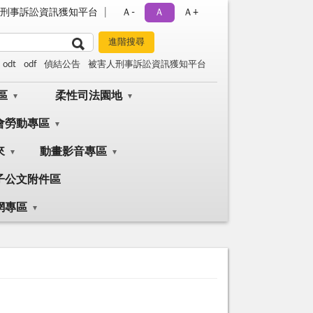
刑事訴訟資訊獲知平台
Ａ-
Ａ
Ａ+
odt
odf
偵結公告
被害人刑事訴訟資訊獲知平台
區
柔性司法園地
會勞動專區
來
動畫影音專區
子公文附件區
網專區