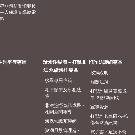
犯罪預防暨犯罪被
害人保護宣導微電
影
性別平等專區
珍愛澎湖灣－打擊非
打詐防護網專區
法 永續海洋專區
政策說明
檢舉專用信箱
相關法規
犯罪類型及所犯法
打擊詐騙及宣導成
條
果-相關新聞稿
非法漁撈查緝成果 -
宣導資源
相關新聞報導
打擊詐欺專區-法務
海保知識互聯網
部全球資訊網
澎湖風景管理處 -
電子書：這次不會