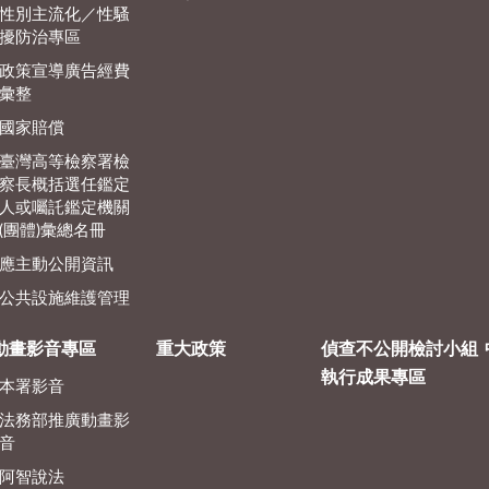
性別主流化／性騷
擾防治專區
政策宣導廣告經費
彙整
國家賠償
臺灣高等檢察署檢
察長概括選任鑑定
人或囑託鑑定機關
(團體)彙總名冊
應主動公開資訊
公共設施維護管理
動畫影音專區
重大政策
偵查不公開檢討小組
執行成果專區
本署影音
法務部推廣動畫影
音
阿智說法