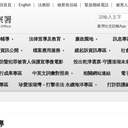
回首頁
English
法務部
檢察長信箱
緊急聯絡電話
被害人
臺灣社交距離App
訟輔導
法律宣導及教育
廉政園地
訊息專
府資訊公開
檔案應用服務
緩起訴資訊專區
社
防暨犯罪被害人保護宣導微電影
投出乾淨選票-守護澎湖未
行成果專區
中英文詞彙對照表
相關網站連結
電
專區
珍愛澎湖灣－打擊非法 永續海洋專區
打詐防護
導