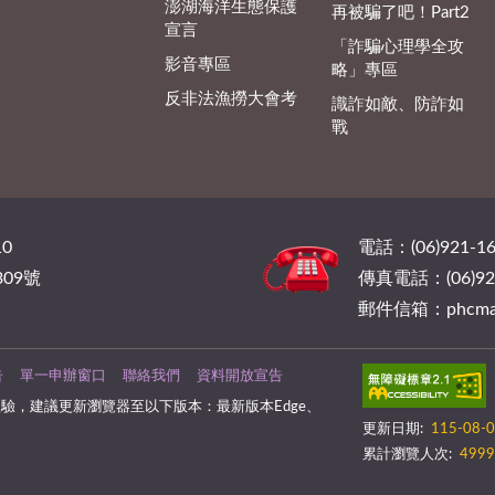
澎湖海洋生態保護
再被騙了吧！Part2
宣言
「詐騙心理學全攻
影音專區
略」專區
反非法漁撈大會考
識詐如敵、防詐如
戰
0
電話：(06)921-16
09號
傳真電話：(06)921
郵件信箱：phcmail@
告
單一申辦窗口
聯絡我們
資料開放宣告
驗，建議更新瀏覽器至以下版本：最新版本Edge、
更新日期:
115-08-
累計瀏覽人次:
4999