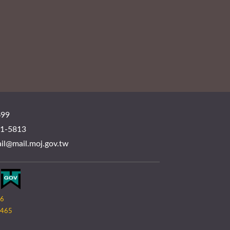
99
-5813
mail.moj.gov.tw
06
465