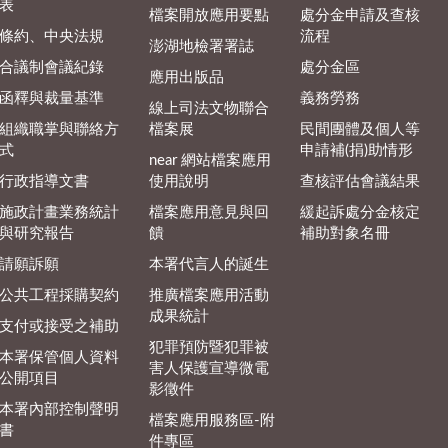
表
檔案開放應用要點
處分金申請及查核
條約、中央法規
流程
澎湖地檢署署誌
合議制會議紀錄
處分金區
應用出版品
函釋與裁量基準
義務勞務
線上司法文物聯合
組織職掌與聯絡方
檔案展
民間團體及個人等
式
申請補(捐)助情形
near 網站檔案應用
行政指導文書
使用說明
查核評估會議結果
施政計畫業務統計
檔案應用意見與回
緩起訴處分金核定
與研究報告
饋
補助對象名冊
請願訴願
本署代言人的誕生
公共工程採購契約
推廣檔案應用活動
成果統計
支付或接受之補助
犯罪預防暨犯罪被
本署保管個人資料
害人保護宣導微電
公開項目
影徵件
本署內部控制聲明
檔案應用服務區-附
書
件專區