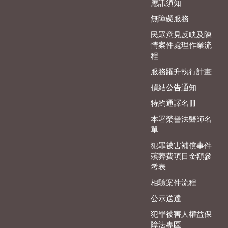
應訊須知
無障礙服務
民眾意見反映及陳
情案件處理作業流
程
服務躍升執行計畫
偵結公告通知
特約通譯名冊
本署榮譽法醫師名
單
犯罪被害補償事件
殯葬費項目金額參
考表
相驗案件流程
公示送達
犯罪被害人權益保
障法專區