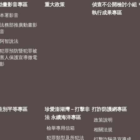
動畫影音專區
重大政策
偵查不公開檢討小組
執行成果專區
本署影音
法務部推廣動畫影
音
阿智說法
犯罪預防暨犯罪被
害人保護宣導微電
影
性別平等專區
珍愛澎湖灣－打擊非
打詐防護網專區
法 永續海洋專區
政策說明
檢舉專用信箱
相關法規
犯罪類型及所犯法
打擊詐騙及宣導成