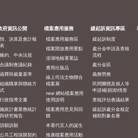
政府資訊公開
檔案應用服務
緩起訴資訊專區
預、決算及會計報
檔案應用服務區
緩起訴制度
表
檔案開放應用要點
處分金申請及查核
條約、中央法規
流程
澎湖地檢署署誌
合議制會議紀錄
處分金區
應用出版品
函釋與裁量基準
義務勞務
線上司法文物聯合
組織職掌與聯絡方
檔案展
民間團體及個人等
式
申請補(捐)助情形
near 網站檔案應用
行政指導文書
使用說明
查核評估會議結果
施政計畫業務統計
檔案應用意見與回
緩起訴處分金核定
與研究報告
饋
補助對象名冊
請願訴願
本署代言人的誕生
公共工程採購契約
推廣檔案應用活動