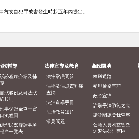
年內或自犯罪被害發生時起五年內提出。
訴訟輔導
法律宣導及教育
廉政園地
訴訟程序介紹及輔
法律常識問答
檢舉通路
導
法學及法規資料庫
受理檢舉事項
書狀範例及司法狀
查詢
政令宣導
紙規則
法治宣導手冊
詐騙手法防範之道
刑事保證金單一窗
法治教育短片
請託關說登錄查察
口流程圖
常見問題
公職人員利益衝突
辦理民眾聲請事項
迴避法公告專區
程序一覽表