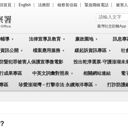
回首頁
English
法務部
檢察長信箱
緊急聯絡電話
被害人
臺灣社交距離App
訟輔導
法律宣導及教育
廉政園地
訊息專
府資訊公開
檔案應用服務
緩起訴資訊專區
社
防暨犯罪被害人保護宣導微電影
投出乾淨選票-守護澎湖未
行成果專區
中英文詞彙對照表
相關網站連結
電
專區
珍愛澎湖灣－打擊非法 永續海洋專區
打詐防護
？