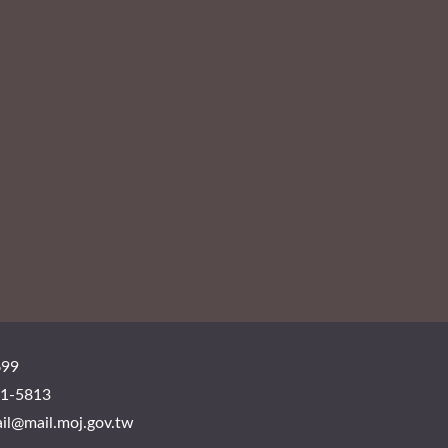
99
-5813
mail.moj.gov.tw