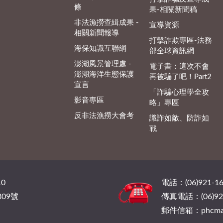
條
果-相關新聞稿
非法漁撈查緝成果 -
宣導資源
相關新聞報導
打擊詐欺專區-法務
海保知識互聯網
部全球資訊網
澎湖風景管理處 -
電子書：這次不會
澎湖海洋生態保護
再被騙了吧！Part2
宣言
「詐騙心理學全攻
影音專區
略」專區
反非法漁撈大會考
識詐如敵、防詐如
戰
0
電話：(06)921-16
09號
傳真電話：(06)921
郵件信箱：phcmail@