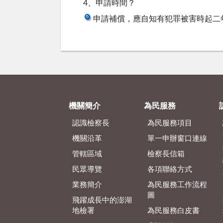
4、申請時間？
申請補償，應自知有犯罪被害時起二
機關簡介
為民服務
認識檢察長
為民服務項目
機關沿革
單一申辦窗口連線
管轄區域
檢察長信箱
民眾導覽
各項聯絡方式
業務簡介
為民服務工作流程
圖
飛躍成長中的澎湖
地檢署
為民服務白皮書