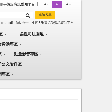
刑事訴訟資訊獲知平台
Ａ-
Ａ
Ａ+
odt
odf
偵結公告
被害人刑事訴訟資訊獲知平台
區
柔性司法園地
會勞動專區
來
動畫影音專區
子公文附件區
網專區