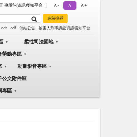
刑事訴訟資訊獲知平台
Ａ-
Ａ
Ａ+
odt
odf
偵結公告
被害人刑事訴訟資訊獲知平台
區
柔性司法園地
會勞動專區
來
動畫影音專區
子公文附件區
網專區