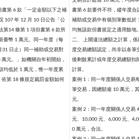
交易合計超過 10 萬元，均與本法
 項但書第 6 款「一定金額以下之補
書第 6 款要件不符，縱年度合
07 年 12 月 10 日公告「公
補助或交易中有個別筆數低於 
14 條第 1 項但書第 6 款所
均無該款但書規定之適用餘地
臺幣 1 萬元。同一年度（每
二、 上開違法總額之計算，
12 月31 日止）同一補助或交易對
度交易總額認定，尚非以各筆交
0 萬元。」如機關自年初開始，
後剩餘累計或年度交易總額扣除
均低於 1 萬元，惟一年度累
計算。
，依第 18 條規定裁罰金額如何
案例 1：同一年度關係人交易每次 
筆交易，因總額逾 10 萬元，其違
元。
案例 2：同一年度關係人交易 4 
元、10,000 元、6,000 元、4
0 萬元，合法。