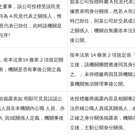
如某公司投標時屬 A 民意代
司之董事，該公司投標受該民意
據實表明身分關係，然若 A 
為 A 民意代表之關係人，惟
時已卸任，則某公司於交易成立
民意代表已卸任，此時該機關是
之關係人，機關自無庸依本法第 
程序?
後公開。
按本法第 14 條第 2 項規定
依本法第14 條第 2 項規定關
立後，該機關團體應連同其身
表，機關是否有事後公開之義
之。」未得標廠商因其與機關
爰機關無須辦理事後公開。
前揭露表如 明顯可見其誤認公
依投標廠商揭露內容及相關事
職人員非本機關內公職 人員、亦
法所稱公職人員或其關係人，
人 員)或關係人定義，機關事後
正確之身分關係揭露表，機關
立後，主動公開身分關係。