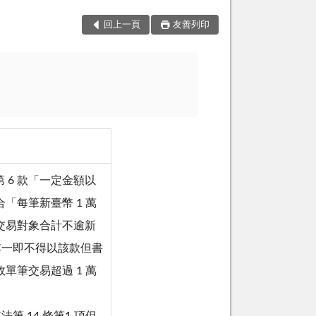
回上一頁
友善列印
書第 6 款「一定金額以
「每筆新臺幣 1 萬
交易對象合計不逾新
乏其一即不得以該款但書
單筆交易超過 1 萬