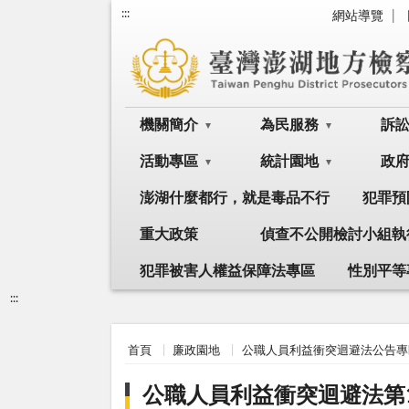
:::
網站導覽
機關簡介
為民服務
訴
活動專區
統計園地
政
澎湖什麼都行，就是毒品不行
犯罪預
重大政策
偵查不公開檢討小組執
犯罪被害人權益保障法專區
性別平等
:::
首頁
廉政園地
公職人員利益衝突迴避法公告專
公職人員利益衝突迴避法第1