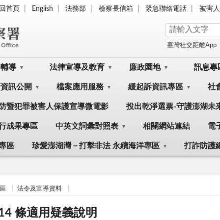
回首頁
English
法務部
檢察長信箱
緊急聯絡電話
被害人
臺灣社交距離App
訟輔導
法律宣導及教育
廉政園地
訊息專
府資訊公開
檔案應用服務
緩起訴資訊專區
社
防暨犯罪被害人保護宣導微電影
投出乾淨選票-守護澎湖未
行成果專區
中英文詞彙對照表
相關網站連結
電
專區
珍愛澎湖灣－打擊非法 永續海洋專區
打詐防護
區
法令及宣導資料
4 條適用疑義說明