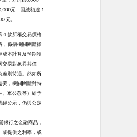
筆，分別為8,000
80,000元，因總額逾 1
00 元。
書第 4 款所稱交易價格
格，係指機關團體擔
經成本計算及預期獲
同交易對象異其價
為差別待遇。然如所
需要，機關團體對特
生、軍公教等）給予
業經公示，仍與公定
公營銀行之金融商品，
，或提供之利率，或