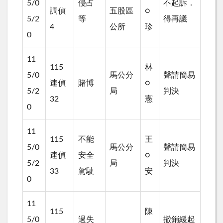
5/0
侵占
不起訴．
調偵
五股區
○
5/2
等
得再議
4
公所
珍
0
11
115
林
5/0
馬公分
聲請簡易
速偵
賭博
○
5/2
局
判決
32
憲
0
11
115
不能
王
5/0
馬公分
聲請簡易
速偵
安全
○
5/2
局
判決
33
駕駛
安
0
11
115
陳
5/0
過失
撤銷緩起