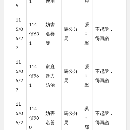
1
使用
貞
5
11
114
妨害
張
5/0
馬公分
不起訴．
偵63
名譽
○
5/2
局
得再議
1
等
馨
7
11
114
家庭
張
5/0
馬公分
不起訴．
偵96
暴力
○
5/2
局
得再議
1
防治
馨
7
11
114
吳
5/0
妨害
馬公分
不起訴．
偵98
○
5/2
名譽
局
得再議
0
輝