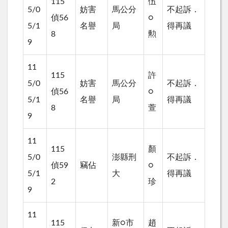
115
伍
5/0
妨害
馬公分
不起訴．
偵56
○
5/1
名譽
局
得再議
8
勲
9
11
115
許
5/0
妨害
馬公分
不起訴．
偵56
○
5/1
名譽
局
得再議
8
萱
9
11
115
顏
5/0
澎縣刑
不起訴．
偵59
竊佔
○
5/1
大
得再議
2
珍
9
11
115
新○市
趙