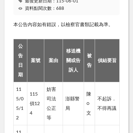
最後更新日期：115-06-01
資料點閱次數：688
本公告內容如有錯誤，以檢察官書類記載為準。
公
移送機
告
被
案號
案由
關或告
偵結要旨
日
告
訴人
期
11
妨害
115
陳
5/0
司法
澎縣警
不起訴．
偵12
○
5/1
公正
局
不得再議
4
文
2
等
11