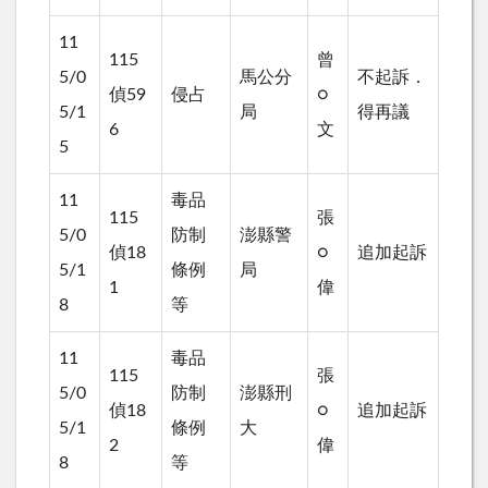
11
115
曾
5/0
馬公分
不起訴．
偵59
侵占
○
5/1
局
得再議
6
文
5
11
毒品
115
張
5/0
防制
澎縣警
偵18
○
追加起訴
5/1
條例
局
1
偉
8
等
11
毒品
115
張
5/0
防制
澎縣刑
偵18
○
追加起訴
5/1
條例
大
2
偉
8
等