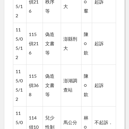
偵21
秩序
○
起訴
5/1
大
6
等
羣
2
11
115
偽造
陳
5/0
澎縣刑
偵21
文書
○
起訴
5/1
大
6
等
欽
2
11
115
偽造
陳
5/0
澎湖調
偵36
文書
○
起訴
5/1
查站
8
等
欽
2
11
114
兒少
林
5/0
馬公分
不起訴．
偵10
性剝
○