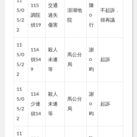
11
115
交通
陳
5/0
澎湖地
不起訴．
調院
過失
○
5/2
院
得再議
偵19
傷害
行
2
11
114
殺人
謝
5/0
馬公分
偵54
未遂
○
起訴
5/2
局
9
等
昀
2
11
114
殺人
謝
5/0
馬公分
少連
未遂
○
起訴
5/2
局
偵14
等
昀
2
11