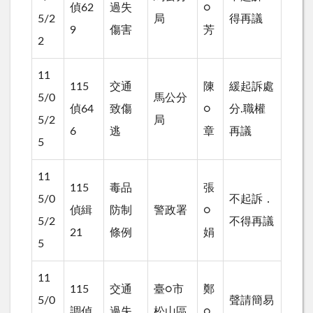
偵62
過失
○
5/2
局
得再議
9
傷害
芳
2
11
115
交通
陳
緩起訴處
5/0
馬公分
偵64
致傷
○
分.職權
5/2
局
6
逃
章
再議
5
11
115
毒品
張
5/0
不起訴．
偵緝
防制
警政署
○
5/2
不得再議
21
條例
娟
5
11
115
交通
臺○市
鄭
5/0
聲請簡易
調偵
過失
松山區
○