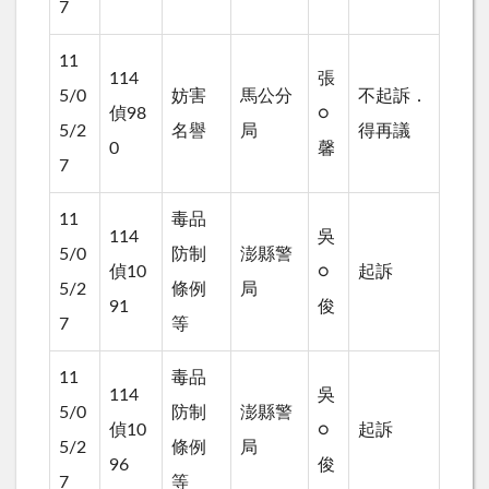
7
11
114
張
5/0
妨害
馬公分
不起訴．
偵98
○
5/2
名譽
局
得再議
0
馨
7
11
毒品
114
吳
5/0
防制
澎縣警
偵10
○
起訴
5/2
條例
局
91
俊
7
等
11
毒品
114
吳
5/0
防制
澎縣警
偵10
○
起訴
5/2
條例
局
96
俊
7
等