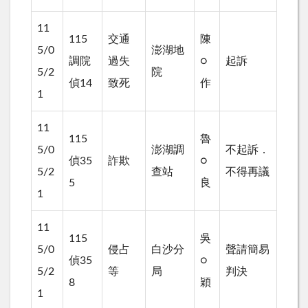
11
115
交通
陳
5/0
澎湖地
調院
過失
○
起訴
5/2
院
偵14
致死
作
1
11
115
魯
5/0
澎湖調
不起訴．
偵35
詐欺
○
5/2
查站
不得再議
5
良
1
11
115
吳
5/0
侵占
白沙分
聲請簡易
偵35
○
5/2
等
局
判決
8
穎
1