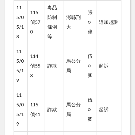
11
毒品
115
張
5/0
防制
澎縣刑
偵57
○
追加起訴
5/1
條例
大
0
偉
8
等
11
114
伍
5/0
馬公分
偵55
詐欺
○
起訴
5/1
局
8
卿
9
11
伍
5/0
115
馬公分
詐欺
○
起訴
5/1
偵41
局
卿
9