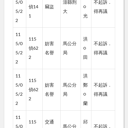
5/0
澎縣刑
不起訴．
偵14
竊盜
○
5/2
大
得再議
1
光
2
11
115
洪
5/0
妨害
馬公分
不起訴．
偵62
○
5/2
名譽
局
得再議
2
田
2
11
洪
115
5/0
妨害
馬公分
鄭
不起訴．
偵62
5/2
名譽
局
○
得再議
2
2
蘭
11
115
交通
邱
5/0
馬公分
不起訴．