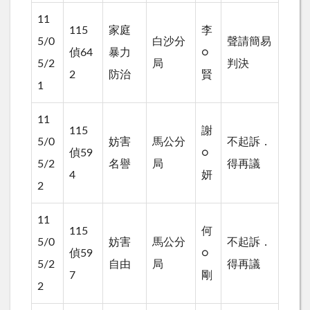
11
115
家庭
李
5/0
白沙分
聲請簡易
偵64
暴力
○
5/2
局
判決
2
防治
賢
1
11
115
謝
5/0
妨害
馬公分
不起訴．
偵59
○
5/2
名譽
局
得再議
4
妍
2
11
115
何
5/0
妨害
馬公分
不起訴．
偵59
○
5/2
自由
局
得再議
7
剛
2