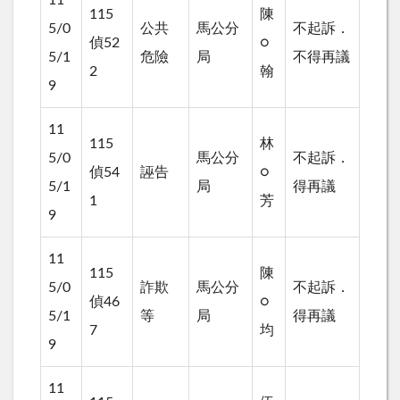
115
陳
5/0
公共
馬公分
不起訴．
偵52
○
5/1
危險
局
不得再議
2
翰
9
11
115
林
5/0
馬公分
不起訴．
偵54
誣告
○
5/1
局
得再議
1
芳
9
11
115
陳
5/0
詐欺
馬公分
不起訴．
偵46
○
5/1
等
局
得再議
7
均
9
11