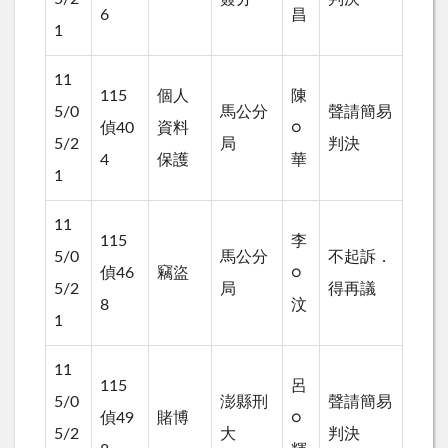
6
昌
1
11
115
個人
陳
5/0
馬公分
聲請簡易
偵40
資料
○
5/2
局
判決
4
保護
華
1
11
115
李
5/0
馬公分
不起訴．
偵46
竊盜
○
5/2
局
得再議
8
汶
1
11
115
呂
5/0
澎縣刑
聲請簡易
偵49
賭博
○
5/2
大
判決