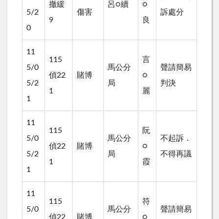
撤緩
呂○續
○
5/2
傷害
訴處分
9
良
0
11
115
言
5/0
馬公分
聲請簡易
偵22
賭博
○
5/2
局
判決
1
麗
1
11
115
阮
5/0
馬公分
不起訴．
偵22
賭博
○
5/2
局
不得再議
1
霞
1
11
115
符
5/0
馬公分
聲請簡易
偵22
賭博
○