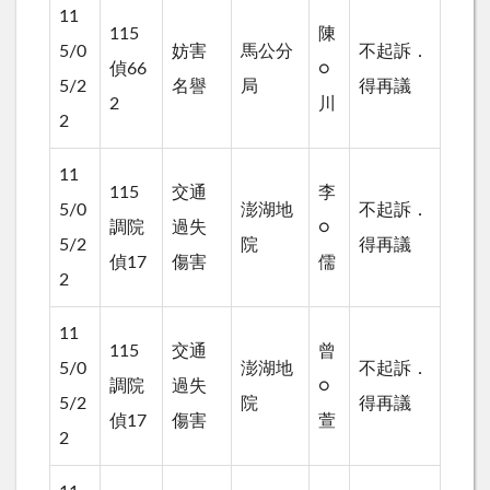
11
115
陳
5/0
妨害
馬公分
不起訴．
偵66
○
5/2
名譽
局
得再議
2
川
2
11
115
交通
李
5/0
澎湖地
不起訴．
調院
過失
○
5/2
院
得再議
偵17
傷害
儒
2
11
115
交通
曾
5/0
澎湖地
不起訴．
調院
過失
○
5/2
院
得再議
偵17
傷害
萱
2