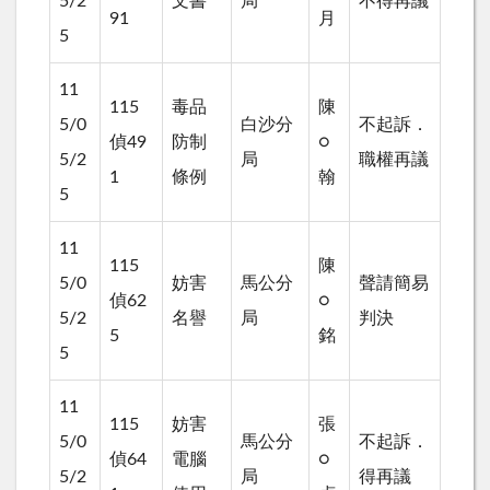
5/2
文書
局
不得再議
91
月
5
11
115
毒品
陳
5/0
白沙分
不起訴．
偵49
防制
○
5/2
局
職權再議
1
條例
翰
5
11
115
陳
5/0
妨害
馬公分
聲請簡易
偵62
○
5/2
名譽
局
判決
5
銘
5
11
115
妨害
張
5/0
馬公分
不起訴．
偵64
電腦
○
5/2
局
得再議