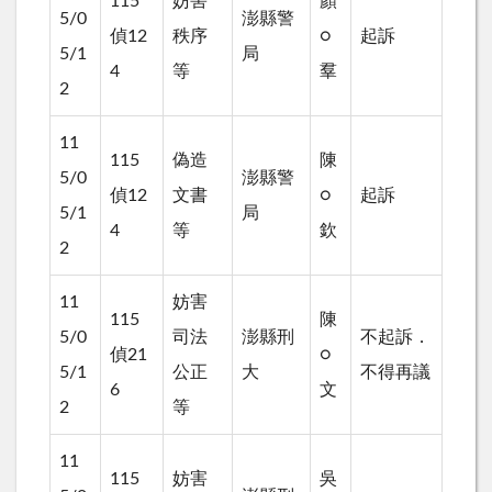
115
妨害
顏
5/0
澎縣警
偵12
秩序
○
起訴
5/1
局
4
等
羣
2
11
115
偽造
陳
5/0
澎縣警
偵12
文書
○
起訴
5/1
局
4
等
欽
2
11
妨害
115
陳
5/0
司法
澎縣刑
不起訴．
偵21
○
5/1
公正
大
不得再議
6
文
2
等
11
115
妨害
吳