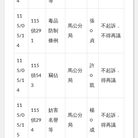
4
等
11
115
毒品
張
5/0
馬公分
不起訴．
偵29
防制
○
5/1
局
不得再議
1
條例
貞
4
11
115
許
5/0
馬公分
不起訴．
偵54
竊佔
○
5/1
局
得再議
3
凱
4
11
115
妨害
楊
5/0
馬公分
不起訴．
偵29
名譽
○
5/1
局
得再議
4
等
成
5