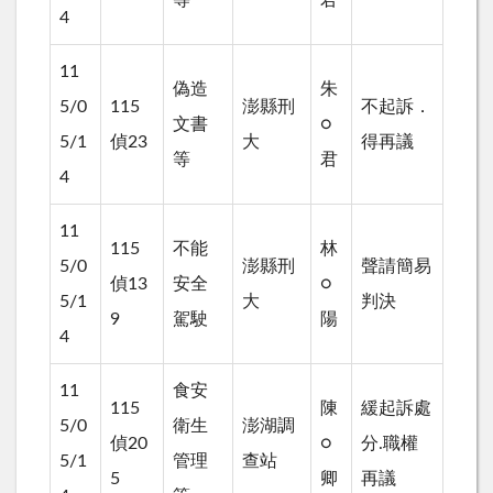
4
11
偽造
朱
5/0
115
澎縣刑
不起訴．
文書
○
5/1
偵23
大
得再議
等
君
4
11
115
不能
林
5/0
澎縣刑
聲請簡易
偵13
安全
○
5/1
大
判決
9
駕駛
陽
4
11
食安
115
陳
緩起訴處
5/0
衛生
澎湖調
偵20
○
分.職權
5/1
管理
查站
5
卿
再議