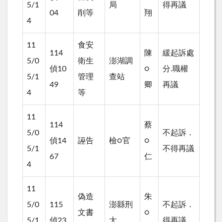
5/1
局
得再議
04
削等
翔
4
11
食安
114
陳
緩起訴處
5/0
衛生
澎湖調
偵10
○
分.職權
5/1
管理
查站
49
卿
再議
4
等
11
114
蔡
5/0
不起訴．
偵14
誣告
檢○官
○
5/1
不得再議
67
仁
4
11
偽造
朱
5/0
115
澎縣刑
不起訴．
文書
○
5/1
偵23
大
得再議