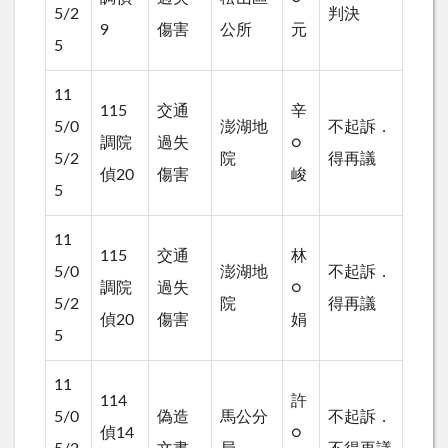
5/2
判決
9
傷害
公所
元
5
11
115
交通
辛
5/0
澎湖地
不起訴．
調院
過失
○
5/2
院
得再議
偵20
傷害
峻
5
11
115
交通
林
5/0
澎湖地
不起訴．
調院
過失
○
5/2
院
得再議
偵20
傷害
娟
5
11
114
許
5/0
偽造
馬公分
不起訴．
偵14
○