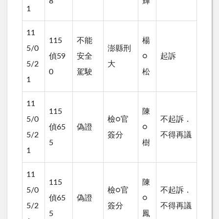
8
輝
1
11
115
不能
楊
5/0
澎縣刑
偵59
安全
○
起訴
5/2
大
0
駕駛
松
1
11
115
陳
5/0
檢○官
不起訴．
偵65
偽證
○
5/2
簽分
不得再議
5
樹
1
11
115
陳
5/0
檢○官
不起訴．
偵65
偽證
○
5/2
簽分
不得再議
5
鳳