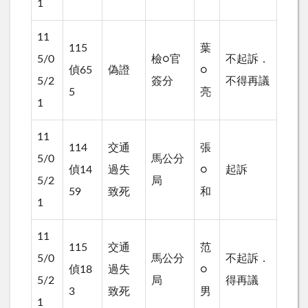
1
11
115
葉
5/0
檢○官
不起訴．
偵65
偽證
○
5/2
簽分
不得再議
5
亮
1
11
114
交通
張
5/0
馬公分
偵14
過失
○
起訴
5/2
局
59
致死
和
1
11
115
交通
范
5/0
馬公分
不起訴．
偵18
過失
○
5/2
局
得再議
3
致死
男
1