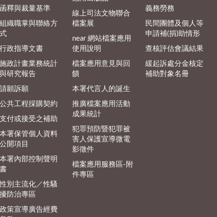
函釋與裁量基準
義務勞務
線上司法文物聯合
組織職掌與聯絡方
檔案展
民間團體及個人等
式
申請補(捐)助情形
near 網站檔案應用
行政指導文書
使用說明
查核評估會議結果
施政計畫業務統計
檔案應用意見與回
緩起訴處分金核定
與研究報告
饋
補助對象名冊
請願訴願
本署代言人的誕生
公共工程採購契約
推廣檔案應用活動
成果統計
支付或接受之補助
犯罪預防暨犯罪被
本署保管個人資料
害人保護宣導微電
公開項目
影徵件
本署內部控制聲明
檔案應用服務區-附
書
件專區
性別主流化／性騷
擾防治專區
政策宣導廣告經費