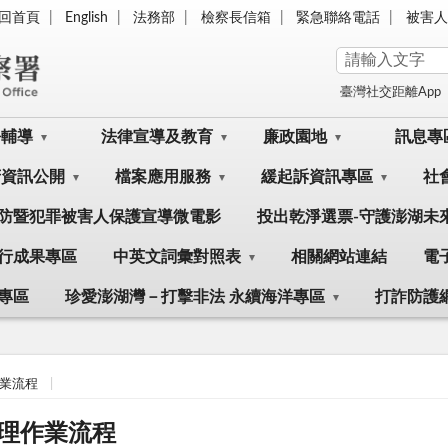
回首頁
English
法務部
檢察長信箱
緊急聯絡電話
被害人
臺灣社交距離App
訟輔導
法律宣導及教育
廉政園地
訊息專
府資訊公開
檔案應用服務
緩起訴資訊專區
社
防暨犯罪被害人保護宣導微電影
投出乾淨選票-守護澎湖未
行成果專區
中英文詞彙對照表
相關網站連結
電
專區
珍愛澎湖灣－打擊非法 永續海洋專區
打詐防護
業流程
理作業流程