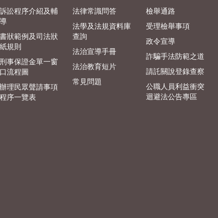
訴訟程序介紹及輔
法律常識問答
檢舉通路
導
法學及法規資料庫
受理檢舉事項
書狀範例及司法狀
查詢
政令宣導
紙規則
法治宣導手冊
詐騙手法防範之道
刑事保證金單一窗
法治教育短片
請託關說登錄查察
口流程圖
常見問題
公職人員利益衝突
辦理民眾聲請事項
迴避法公告專區
程序一覽表