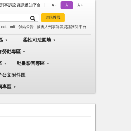
刑事訴訟資訊獲知平台
Ａ-
Ａ
Ａ+
odt
odf
偵結公告
被害人刑事訴訟資訊獲知平台
區
柔性司法園地
會勞動專區
來
動畫影音專區
子公文附件區
網專區