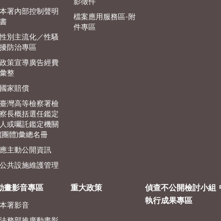
影徵件
本署內部控制聲明
檔案應用服務區-附
書
件專區
性別主流化／性騷
擾防治專區
政策宣導廣告經費
彙整
國家賠償
臺灣高等檢察署檢
察長概括選任鑑定
人或囑託鑑定機關
(團體)彙總名冊
應主動公開資訊
公共設施維護管理
動畫影音專區
重大政策
偵查不公開檢討小組
執行成果專區
本署影音
法務部推廣動畫影