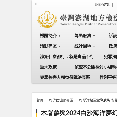
:::
網站導覽
機關簡介
為民服務
訴
活動專區
統計園地
政
澎湖什麼都行，就是毒品不行
犯罪預
重大政策
偵查不公開檢討小組執
犯罪被害人權益保障法專區
性別平等
:::
首頁
打詐防護網專區
打擊詐騙及宣導成果-相
本署參與2024白沙海洋