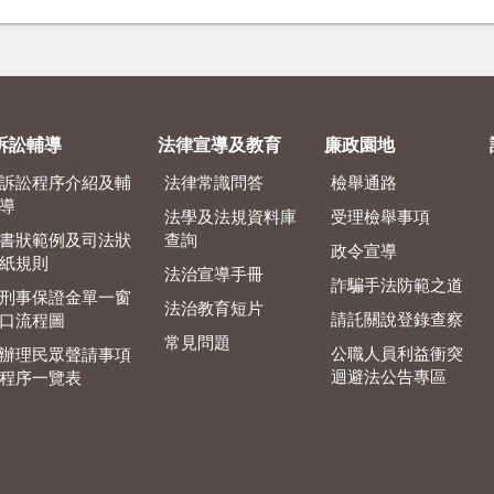
訴訟輔導
法律宣導及教育
廉政園地
訴訟程序介紹及輔
法律常識問答
檢舉通路
導
法學及法規資料庫
受理檢舉事項
書狀範例及司法狀
查詢
政令宣導
紙規則
法治宣導手冊
詐騙手法防範之道
刑事保證金單一窗
法治教育短片
請託關說登錄查察
口流程圖
常見問題
公職人員利益衝突
辦理民眾聲請事項
迴避法公告專區
程序一覽表