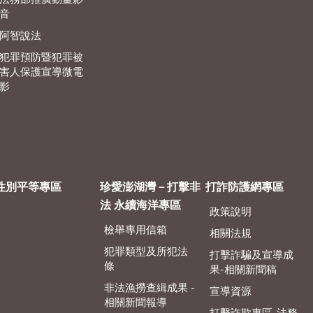
音
阿智說法
犯罪預防暨犯罪被
害人保護宣導微電
影
性別平等專區
珍愛澎湖灣－打擊非
打詐防護網專區
法 永續海洋專區
政策說明
檢舉專用信箱
相關法規
犯罪類型及所犯法
打擊詐騙及宣導成
條
果-相關新聞稿
非法漁撈查緝成果 -
宣導資源
相關新聞報導