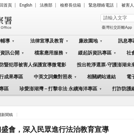
回首頁
English
法務部
檢察長信箱
緊急聯絡電話
被害人
臺灣社交距離App
訟輔導
法律宣導及教育
廉政園地
訊息專
府資訊公開
檔案應用服務
緩起訴資訊專區
社
防暨犯罪被害人保護宣導微電影
投出乾淨選票-守護澎湖未
行成果專區
中英文詞彙對照表
相關網站連結
電
專區
珍愛澎湖灣－打擊非法 永續海洋專區
打詐防護
關新聞稿
夢幻盛會，深入民眾進行法治教育宣導