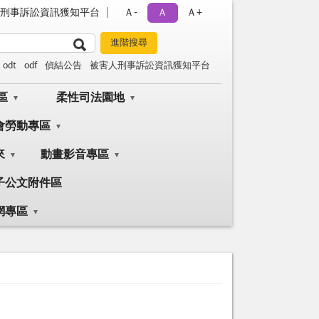
刑事訴訟資訊獲知平台
Ａ-
Ａ
Ａ+
odt
odf
偵結公告
被害人刑事訴訟資訊獲知平台
區
柔性司法園地
會勞動專區
來
動畫影音專區
子公文附件區
網專區