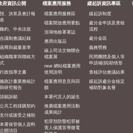
政府資訊公開
檔案應用服務
緩起訴資訊專區
預、決算及會計報
檔案應用服務區
緩起訴制度
表
檔案開放應用要點
處分金申請及查核
條約、中央法規
流程
澎湖地檢署署誌
合議制會議紀錄
處分金區
應用出版品
函釋與裁量基準
義務勞務
線上司法文物聯合
組織職掌與聯絡方
檔案展
民間團體及個人等
式
申請補(捐)助情形
near 網站檔案應用
行政指導文書
使用說明
查核評估會議結果
施政計畫業務統計
檔案應用意見與回
緩起訴處分金核定
與研究報告
饋
補助對象名冊
請願訴願
本署代言人的誕生
公共工程採購契約
推廣檔案應用活動
成果統計
支付或接受之補助
犯罪預防暨犯罪被
本署保管個人資料
害人保護宣導微電
公開項目