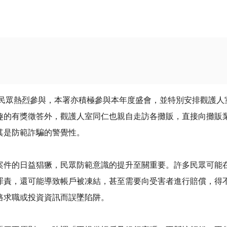
民眾熱烈參與，本署亦積極參與本年度盛會，並特別安排觀護人
趣的有獎徵答外，觀護人室同仁也親自走訪各攤販，直接向攤販
其是防範詐騙的警覺性。
的日益猖獗，民眾防範意識的提升至關重要。許多民眾可能在
罪責，還可能導致帳戶被凍結，甚至需要向受害者進行賠償，得
路求職或投資資訊而誤墜陷阱。