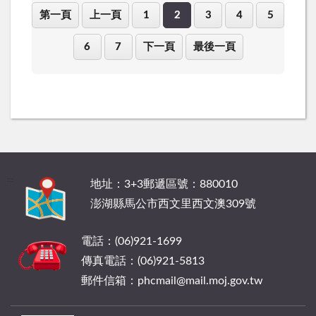
第一頁
上一頁
1
2
3
4
5
6
7
下一頁
最後一頁
:::
地址：3+3郵遞區號：880010
澎湖縣馬公市西文里西文澳309號
電話：(06)921-1699
傳真電話：(06)921-5813
郵件信箱：phcmail@mail.moj.gov.tw