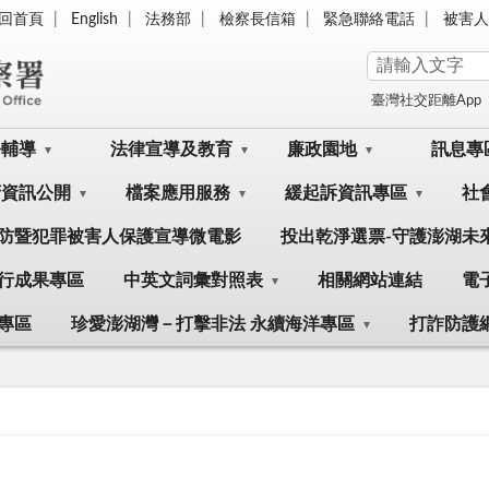
回首頁
English
法務部
檢察長信箱
緊急聯絡電話
被害人
臺灣社交距離App
訟輔導
法律宣導及教育
廉政園地
訊息專
府資訊公開
檔案應用服務
緩起訴資訊專區
社
防暨犯罪被害人保護宣導微電影
投出乾淨選票-守護澎湖未
行成果專區
中英文詞彙對照表
相關網站連結
電
專區
珍愛澎湖灣－打擊非法 永續海洋專區
打詐防護