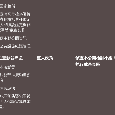
國家賠償
臺灣高等檢察署檢
察長概括選任鑑定
人或囑託鑑定機關
(團體)彙總名冊
應主動公開資訊
公共設施維護管理
動畫影音專區
重大政策
偵查不公開檢討小組
執行成果專區
本署影音
法務部推廣動畫影
音
阿智說法
犯罪預防暨犯罪被
害人保護宣導微電
影