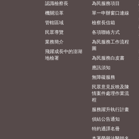
認識檢察長
為民服務項目
機關沿革
單一申辦窗口連線
管轄區域
檢察長信箱
民眾導覽
各項聯絡方式
業務簡介
為民服務工作流程
圖
飛躍成長中的澎湖
地檢署
為民服務白皮書
應訊須知
無障礙服務
民眾意見反映及陳
情案件處理作業流
程
服務躍升執行計畫
偵結公告通知
特約通譯名冊
本署榮譽法醫師名