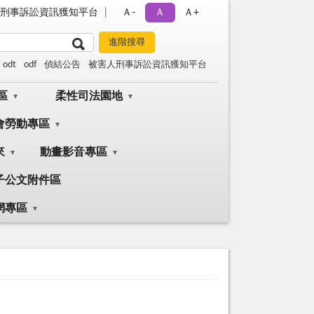
刑事訴訟資訊獲知平台
Ａ-
Ａ
Ａ+
odt
odf
偵結公告
被害人刑事訴訟資訊獲知平台
區
柔性司法園地
會勞動專區
來
動畫影音專區
子公文附件區
網專區