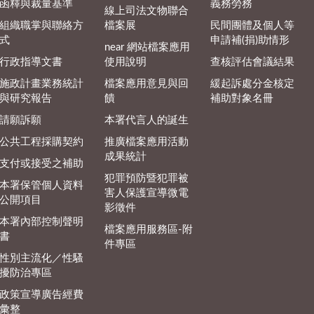
函釋與裁量基準
義務勞務
線上司法文物聯合
組織職掌與聯絡方
檔案展
民間團體及個人等
式
申請補(捐)助情形
near 網站檔案應用
行政指導文書
使用說明
查核評估會議結果
施政計畫業務統計
檔案應用意見與回
緩起訴處分金核定
與研究報告
饋
補助對象名冊
請願訴願
本署代言人的誕生
公共工程採購契約
推廣檔案應用活動
成果統計
支付或接受之補助
犯罪預防暨犯罪被
本署保管個人資料
害人保護宣導微電
公開項目
影徵件
本署內部控制聲明
檔案應用服務區-附
書
件專區
性別主流化／性騷
擾防治專區
政策宣導廣告經費
彙整