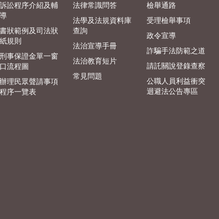
訴訟程序介紹及輔
法律常識問答
檢舉通路
導
法學及法規資料庫
受理檢舉事項
書狀範例及司法狀
查詢
政令宣導
紙規則
法治宣導手冊
詐騙手法防範之道
刑事保證金單一窗
法治教育短片
請託關說登錄查察
口流程圖
常見問題
公職人員利益衝突
辦理民眾聲請事項
迴避法公告專區
程序一覽表